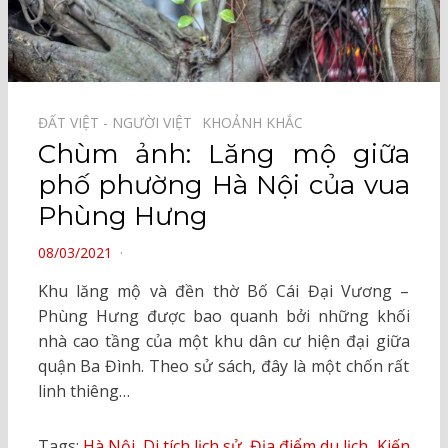
ĐẤT VIỆT - NGƯỜI VIỆT⠀
KHOẢNH KHẮC⠀
Chùm ảnh: Lăng mộ giữa
phố phường Hà Nội của vua
Phùng Hưng
POSTED
08/03/2021
ON
Khu lăng mộ và đền thờ Bố Cái Đại Vương –
Phùng Hưng được bao quanh bởi những khối
nhà cao tầng của một khu dân cư hiện đại giữa
quận Ba Đình. Theo sử sách, đây là một chốn rất
linh thiêng…
Tags:
Hà Nội
,
Di tích lịch sử
,
Địa điểm du lịch
,
Kiến