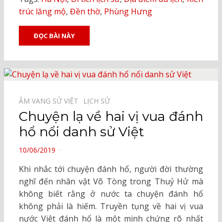
trúc lăng mộ
,
Đền thờ
,
Phùng Hưng
ĐỌC BÀI NÀY
ÂM VANG SỬ VIỆT⠀
LỊCH SỬ⠀
Chuyện lạ về hai vị vua đánh
hổ nổi danh sử Việt
POSTED
10/06/2019
ON
Khi nhắc tới chuyện đánh hổ, người đời thường
nghĩ đến nhân vật Võ Tòng trong Thuỷ Hử mà
không biết rằng ở nước ta chuyện đánh hổ
không phải là hiếm. Truyền tụng về hai vị vua
nước Việt đánh hổ là một minh chứng rõ nhất