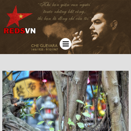
Kênh chia sẻ tri thức cộng đồng
Menu