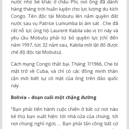
nước nhỏ bé khác ở châu Phi, nơi ông đã dành
hàng tháng trời huấn luyện cho lực lượng du kích
Congo. Tên độc tài Mobutu lên nắm quyền đất
nước sau vụ Patrice Lumumba bị ám sát . Che đã
rất nỗ lực ủng hộ Laurent Kabila vào vị trí này và
yêu cầu Mobutu phải từ bỏ quyền lực (chỉ đến
năm 1997, tức 32 năm sau, Kabila mới lật đổ được
chế độ độc tài Mobutu).
Cách mạng Congo thất bại. Tháng 7/1966, Che bí
mật trở về Cuba, và chỉ có các đồng minh thân
cận mới biết sự có mặt của ông trên đảo quốc
này.
Bolivia – đoạn cuối một chặng đường
“Bạn phải tiến hành cuộc chiến ở bất cứ nơi nào
kẻ thù bạn xuất hiện: tới nhà cửa của chúng, tới
nơi chúng nghỉ ngơi, … Bạn phải tấn công bất cứ