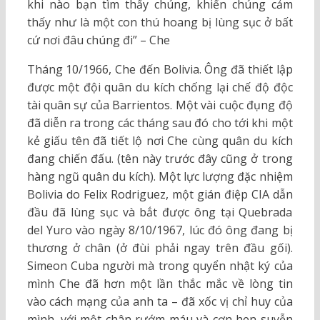
khi nào bạn tìm thấy chúng, khiến chúng cảm
thấy như là một con thú hoang bị lùng sục ở bất
cứ nơi đâu chúng đi” – Che
Tháng 10/1966, Che đến Bolivia. Ông đã thiết lập
được một đội quân du kích chống lại chế độ độc
tài quân sự của Barrientos. Một vài cuộc đụng độ
đã diễn ra trong các tháng sau đó cho tới khi một
kẻ giấu tên đã tiết lộ nơi Che cùng quân du kích
đang chiến đấu. (tên này trước đây cũng ở trong
hàng ngũ quân du kích). Một lực lượng đặc nhiệm
Bolivia do Felix Rodriguez, một gián điệp CIA dẫn
đầu đã lùng sục và bắt được ông tại Quebrada
del Yuro vào ngày 8/10/1967, lúc đó ông đang bị
thương ở chân (ở đùi phải ngay trên đầu gối).
Simeon Cuba người mà trong quyển nhật ký của
mình Che đã hơn một lần thắc mắc về lòng tin
vào cách mạng của anh ta – đã xốc vị chỉ huy của
mình, với một chân rướm máu và cơn hen suyễn