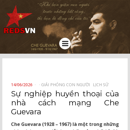
Kênh chia sẻ tri thức cộng đồng
Menu
⠀
POSTED
14/06/2026
GIẢI PHÓNG CON NGƯỜI⠀
LỊCH SỬ⠀
ON
Sự nghiệp huyền thoại của
nhà cách mạng Che
Guevara
Che Guevara (1928 – 1967) là một trong những