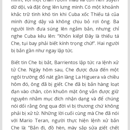
dữ dội, và đặt ông lên lưng mình. Có một khoảnh
khắc trữ tình khó tin khi Cuba xốc Thiếu tá của
mình đứng dậy và không chịu bỏ rơi ông. Ba
người lính đưa súng lên ngắm bắn, nhưng chỉ
nghe Cuba kêu lên: “Khốn kiếp! Đây là thiếu tá
Che, tụi bay phải biết kính trọng chứ!”. Hai người
bị bắn gần như ngay lập tức.
Biết tin Che bị bắt, Barrientos lập tức ra lệnh xử
tử Che. Ngày hôm sau, Che được đưa đến một
ngôi trường đổ nát gần làng La Higuera và chiều
hôm đó, ông đã bị giết. Che đã bị bắn hàng loạt
đạn vào chân, còn khuôn mặt ông vẫn được giữ
nguyên nhằm mục đích nhận dạng và để chúng
nói dối rằng ông qua đời vì bị thương chứ không
phải bị xử tử. Những lời cuối cùng mà Che đã nói
với Mario Teran, người thực hiện lệnh xử bắn
Che là: “Bắn đi, đồ hèn, mày sắp sửa giết chết