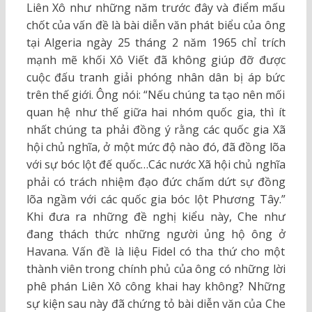
Liên Xô như những năm trước đây và điểm mấu
chốt của vấn đề là bài diễn văn phát biểu của ông
tại Algeria ngày 25 tháng 2 năm 1965 chỉ trích
mạnh mẽ khối Xô Viết đã không giúp đỡ được
cuộc đấu tranh giải phóng nhân dân bị áp bức
trên thế giới. Ông nói: “Nếu chúng ta tạo nên mối
quan hệ như thế giữa hai nhóm quốc gia, thì ít
nhất chúng ta phải đồng ý rằng các quốc gia Xã
hội chủ nghĩa, ở một mức độ nào đó, đã đồng lõa
với sự bóc lột đế quốc…Các nước Xã hội chủ nghĩa
phải có trách nhiệm đạo đức chấm dứt sự đồng
lõa ngầm với các quốc gia bóc lột Phương Tây.”
Khi đưa ra những đề nghị kiểu này, Che như
đang thách thức những người ủng hộ ông ở
Havana. Vấn đề là liệu Fidel có tha thứ cho một
thành viên trong chính phủ của ông có những lời
phê phán Liên Xô công khai hay không? Những
sự kiện sau này đã chứng tỏ bài diễn văn của Che