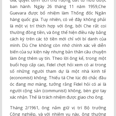
Gia, quyết định tịch thu ruộng đất tư hữu được
ban hành. Ngày 26 tháng 11 năm 1959,Che
Guevara được bổ nhiệm làm Thống đốc Ngân
hàng quốc gia. Tuy nhiên, có vẻ đây không phải
là một vị trí thích hợp với ông, bởi Che rất coi
thường đồng tiền, và ông thể hiện điều này bằng
cách ký trên các tờ tiền mới chỉ với bí danh của
mình. Dù Che không còn nhớ chính xác về diễn
biến của sự kiện này nhưng bản thân câu chuyện
làm ông thêm uy tín. Theo lời ông kể, trong một
buổi họp cấp cao, Fidel chợt hỏi xem có ai trong
số những người tham dự là một nhà kinh tế
(economist) không. Thiếu tá Che lúc đó chắc đầu
óc đang mơ màng, tưởng rằng Fidel hỏi có ai là
người cộng sản (communist) không, bèn giơ tay
xác nhận. Thế là trách nhiệm được giao cho ông.
Tháng 2/1961, ông nắm giữ vị trí Bộ trưởng
Công nghiệp, và với nhiệm vụ này, ông thường