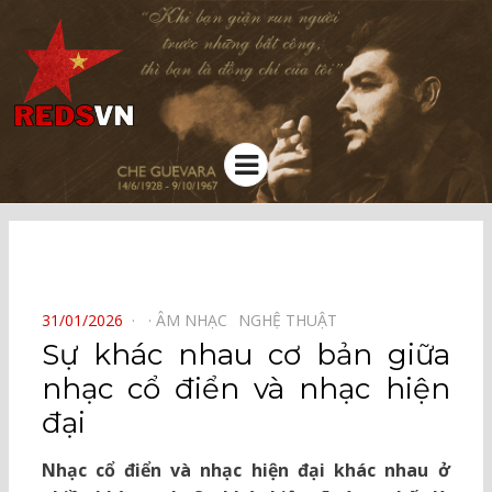
Kênh chia sẻ tri thức cộng đồng
Menu
⠀
POSTED
31/01/2026
ÂM NHẠC⠀
NGHỆ THUẬT⠀
ON
Sự khác nhau cơ bản giữa
nhạc cổ điển và nhạc hiện
đại
Nhạc cổ điển và nhạc hiện đại khác nhau ở