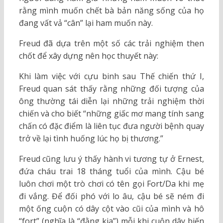
rằng mình muốn chết bà bản năng sống của họ
đang vất vả “cân” lại ham muốn này.
Freud đã dựa trên một số các trải nghiệm then
chốt để xây dựng nên học thuyết này:
Khi làm việc với cựu binh sau Thế chiến thứ I,
Freud quan sát thấy rằng những đối tượng của
ông thường tái diễn lại những trải nghiệm thời
chiến và cho biết “những giấc mơ mang tính sang
chấn có đặc điểm là liên tục đưa người bệnh quay
trở về lại tình huống lúc họ bị thương.”
Freud cũng lưu ý thấy hành vi tương tự ở Ernest,
đứa cháu trai 18 tháng tuổi của mình. Cậu bé
luôn chơi một trò chơi có tên gọi Fort/Da khi mẹ
đi vắng. Để đối phó với lo âu, cậu bé sẽ ném đi
một ống cuộn có dây cột vào cũi của mình và hô
“fort” (nghĩa là “đằng kia”) mỗi khi cuộn dây biến