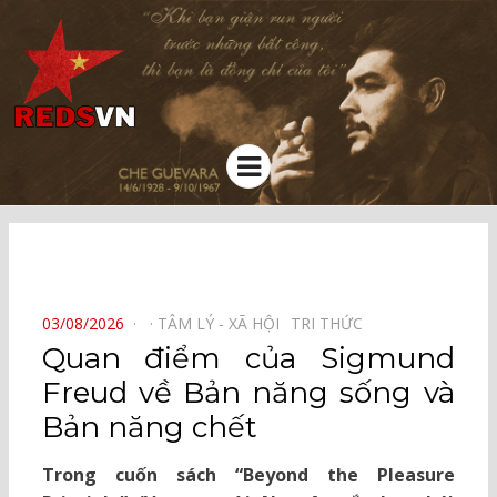
Kênh chia sẻ tri thức cộng đồng
Menu
⠀
POSTED
03/08/2026
TÂM LÝ - XÃ HỘI⠀
TRI THỨC⠀
ON
Quan điểm của Sigmund
Freud về Bản năng sống và
Bản năng chết
Trong cuốn sách “Beyond the Pleasure