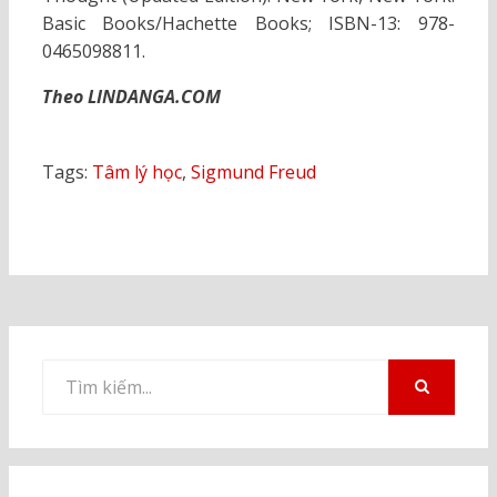
Basic Books/Hachette Books; ISBN-13: 978-
0465098811.
Theo LINDANGA.COM
Tags:
Tâm lý học
,
Sigmund Freud
Tìm
kiếm
TÌM
KIẾM
cho: