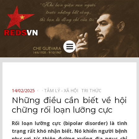
Kênh chia sẻ tri thức cộng đồng
Menu
⠀
POSTED
14/02/2025
TÂM LÝ - XÃ HỘI⠀
TRI THỨC⠀
ON
Những điều cần biết về hội
chững rối loạn lưỡng cực
Rối loạn lưỡng cực (bipolar disorder) là tình
trạng rất khó nhận biết. Nó khiến người bệnh
như rơi từ thiên đường xuống địa ngục chỉ