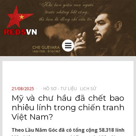
Kênh chia sẻ tri thức cộng đồng
Menu
⠀
POSTED
21/08/2025
HỒ SƠ - TƯ LIỆU⠀
LỊCH SỬ⠀
ON
Mỹ và chư hầu đã chết bao
nhiêu lính trong chiến tranh
Việt Nam?
Theo Lầu Năm Góc đã có tổng cộng 58.318 lính