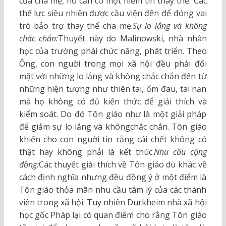
của cha mẹ, nó cần có một niềm tin thay thế. Các
thế lực siêu nhiên được cầu viện đến để đóng vai
trò bảo trợ thay thế cha mẹ.
Sự lo lắng và không
chắc chắn:
Thuyết này do Malinowski, nhà nhân
học của trường phái chức năng, phát triển. Theo
Ông, con nguời trong mọi xã hội đều phải đối
mặt với những lo lắng và không chắc chắn đến từ
những hiện tượng như thiên tai, ốm đau, tai nạn
mà họ không có đủ kiến thức để giải thích và
kiểm soát. Do đó Tôn giáo như là một giải pháp
để giảm sự lo lắng và khôngchắc chắn. Tôn giáo
khiến cho con nguời tin rằng cái chết không có
thật hay không phải là kết thúc.
Nhu cầu cộng
đồng:
Các thuyết giải thích về Tôn giáo dù khác về
cách định nghĩa nhưng đều đồng ý ở một điểm là
Tôn giáo thỏa mãn nhu cầu tâm lý của các thành
viên trong xã hội. Tuy nhiên Durkheim nhà xã hội
học gốc Pháp lại có quan điểm cho rằng Tôn giáo