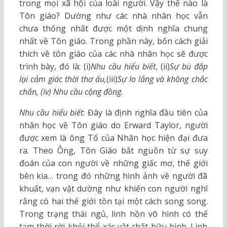
trong mọi xã hội của loài người. Vậy thế nào là
Tôn giáo? Dường như các nhà nhân học vẫn
chưa thống nhất được một dịnh nghĩa chung
nhất về Tôn giáo. Trong phần này, bốn cách giải
thích về tôn giáo của các nhà nhân học sẽ được
trình bày, đó là: (i)
Nhu cầu hiểu biết
, (ii)
Sự bù đắp
lại cảm giác thời thơ ấu,
(iii)
Sự lo lắng và không chắc
chắn, (iv) Nhu cầu cộng đồng.
Nhu cầu hiểu biết
: Đây là định nghĩa đầu tiên của
nhân học về Tôn giáo do Erward Taylor, người
được xem là ông Tổ của Nhân học hiện đại đưa
ra. Theo Ông, Tôn Giáo bắt nguồn từ sự suy
đoán của con người về những giấc mơ, thế giới
bên kia… trong đó những hình ảnh về người đã
khuất, vạn vật dường như khiến con người nghĩ
rằng có hai thế giới tồn tại một cách song song.
Trong trạng thái ngủ, linh hồn vô hình có thể
tạm thời rời khỏi thể xác vật chất hữu hình. Linh