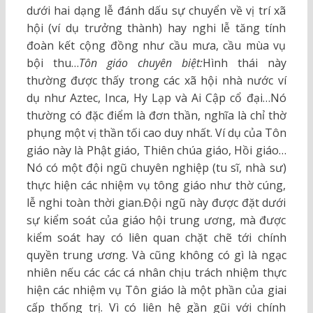
dưới hai dạng lễ đánh dấu sự chuyển về vị trí xã
hội (ví dụ trưởng thành) hay nghi lễ tăng tính
đoàn kết cộng đồng như cầu mưa, cầu mùa vụ
bội thu…
Tôn giáo chuyên biệt:
Hình thái này
thường được thấy trong các xã hội nhà nước ví
dụ như Aztec, Inca, Hy Lạp và Ai Cập cổ đại…Nó
thường có đặc điểm là đơn thần, nghĩa là chỉ thờ
phụng một vị thần tối cao duy nhất. Ví dụ của Tôn
giáo này là Phật giáo, Thiên chúa giáo, Hồi giáo…
Nó có một đội ngũ chuyên nghiệp (tu sĩ, nhà sư)
thực hiện các nhiệm vụ tông giáo như thờ cúng,
lễ nghi toàn thời gian.Đội ngũ này được đặt dưới
sự kiểm soát của giáo hội trung ương, mà được
kiểm soát hay có liên quan chặt chẽ tới chính
quyền trung ương. Và cũng không có gì là ngạc
nhiên nếu các các cá nhân chịu trách nhiệm thực
hiện các nhiệm vụ Tôn giáo là một phần của giai
cấp thống trị. Vì có liên hệ gần gũi với chính