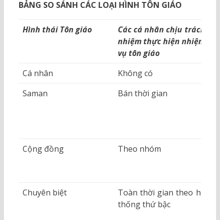
BẢNG SO SÁNH CÁC LOẠI HÌNH TÔN GIÁO
Hình thái Tôn giáo
Các cá nhân chịu trách
H
nhiệm thực hiện nhiệm
vụ tôn giáo
Cá nhân
Không có
K
Saman
Bán thời gian
S
C
N
c
Cộng đồng
Theo nhóm
C
N
c
Chuyên biệt
Toàn thời gian theo hệ
X
thống thứ bậc