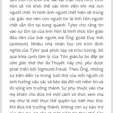
hồn sẽ rời khỏi thể xác vĩnh viễn khi mà con
người chết. Vì hình ảnh người chết hiện về trong
các giấc mơ nên con người tin là linh hồn người
chết vẫn tồn tại xung quanh. Tylor cho rằng tin
vào sự tồn tại của linh hồn là hình thức tôn giáo
đầu tiên của loài người mà Ông gọilà Duy linh
(animism). Nhiều nhà nhân học chỉ trích định
nghĩa của Tylor quá phức tạp và trừu tượng, bỏ
qua khía cạnh tâm lý của Tôn giáo.
Sự bù đắp lại
cảm giác thời thơ ấu:
Thuyết này chủ yếu được
phát triển bởi Sigmund Freud. Theo Ông, những
sự kiện diễn ra trong tuổi thơ của mỗi người có
ảnh hưởng sâu sắc và kéo dài đối với niềm tin và
lối sống khi trưởng thành. Sự phụ thuộc vào cha
mẹ khiến cho đứa trẻ một cách vô thức xem cha
mẹ như là một thực thể quyền lực biết mọi thứ.
Khi đứa trẻ trưởng thành, không còn sự bảo trợ