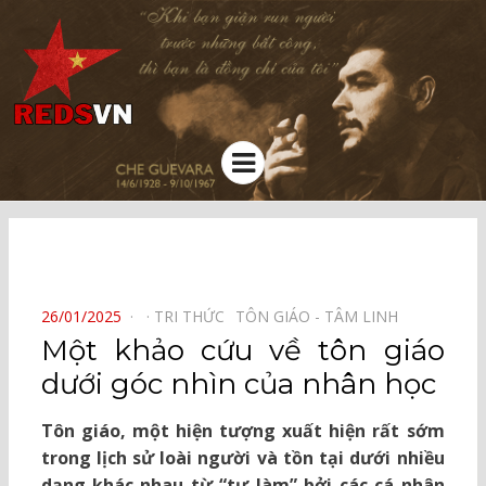
Kênh chia sẻ tri thức cộng đồng
Menu
⠀
POSTED
26/01/2025
TRI THỨC⠀
TÔN GIÁO - TÂM LINH⠀
ON
Một khảo cứu về tôn giáo
dưới góc nhìn của nhân học
Tôn giáo, một hiện tượng xuất hiện rất sớm
trong lịch sử loài người và tồn tại dưới nhiều
dạng khác nhau từ “tự làm” bởi các cá nhân