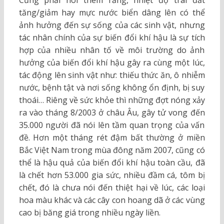
tăng/giảm hay mực nước biển dâng lên có thể
ảnh hưởng đến sự sống của các sinh vật, nhưng
tác nhân chính của sự biến đổi khí hậu là sự tích
hợp của nhiều nhân tố về môi trường do ảnh
hưởng của biến đổi khí hậu gây ra cùng một lúc,
tác động lên sinh vật như: thiếu thức ăn, ô nhiễm
nước, bệnh tật và nơi sống không ổn định, bị suy
thoái… Riêng về sức khỏe thì những đợt nóng xảy
ra vào tháng 8/2003 ở châu Âu, gây tử vong đến
35.000 người đã nói lên tầm quan trọng của vấn
đề. Hơn một tháng rét đậm bất thường ở miền
Bắc Việt Nam trong mùa đông năm 2007, cũng có
thể là hậu quả của biến đổi khí hậu toàn cầu, đã
là chết hơn 53.000 gia sức, nhiều đầm cá, tôm bị
chết, đó là chưa nói đến thiệt hại về lúc, các loại
hoa màu khác và các cây con hoang dã ở các vùng
cao bị băng giá trong nhiều ngày liền.