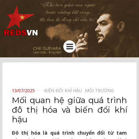
Kênh chia sẻ tri thức cộng đồng
Menu
⠀
POSTED
13/07/2025
BIẾN ĐỔI KHÍ HẬU⠀
MÔI TRƯỜNG⠀
ON
Mối quan hệ giữa quá trình
đô thị hóa và biến đổi khí
hậu
Đô thị hóa là quá trình chuyển đổi từ tam