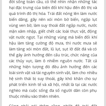
đời sống toàn cầu, có thể nhìn nhận những tác
hại đặc trưng của biến đổi khí hậu đến đô thị và
quá trình đô thị hóa. Trái đất nóng lên làm nước
biển dâng, gây nên xói mòn bờ biển, ngập lụt
vùng ven bờ, làm suy thoái đất ngập nước, nước
mặn xâm nhập, giết chết các loài thực vật, động
vật nước ngọt. Tại những vùng mà biến đổi khí
hậu làm tăng cường độ mưa, thì nước mưa sẽ
làm tăng xói mòn đất, lũ lụt, sụt lở đất đá và có
thể gây ảnh hưởng đến cấu trúc, chức năng của
các thủy vực, làm ô nhiễm nguồn nước. Tất cả
những hiện tượng đó đều ảnh hưởng đến các
loài sinh vật và tài nguyên sinh vật, làm cho nhiều
hệ sinh thái bị suy thoái, gây khó khăn cho sự
phát triển kinh tế và xã hội, nhất là tại các nước
nghèo mà cuộc sống đa số người dân còn phụ
thuộc nhiều vào thiên nhiên.
Cũng phải nói thêm rằng, nhiệt độ trái đất