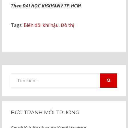
Theo ĐẠI HỌC KHXH&NV TP.HCM
Tags:
Biến đổi khí hậu
,
Đô thị
Tìm
kiếm
TÌM
KIẾM
cho:
BỨC TRANH MÔI TRƯỜNG
Cơ sở lý luận về quản lý môi trường