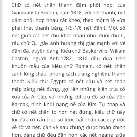
Chữ có nét chân thanh đậm phối hợp, của
Giambatista Bodoni, năm 1818, với nét thanh, nét
đậm phối hợp nhau rất khéo, theo một tỉ lệ vừa
phải (nét thanh bằng 1/5-1/6 nét đậm). Một số
nét giữa các nét chữ khác nhau như: đuôi chữ C,
râu chữ Q… gây ảnh hưởng thị giác mạnh với vẻ
đậm đà, duyên dáng. Kiểu chữ Baskerville, Wiliam
Caston, người Anh-1782, 1816 đều dựa trên
khuôn mẫu của kiểu chữ Romain, có nét chân
cạnh lòng chảo, phong cách trang nghiêm, thanh
thoát. Kiểu chữ Egypte có nét đầu và nét chân
mập bằng nét đứng, gợi lên những kiến trúc cổ
xưa của Ai Cập, với những cột trụ đồ sộ của đền
Karnak, hình khối nặng nề của Kim Tự tháp và
chữ có nét chân to hơn nét đứng, kiểu chữ này
lúc đầu có cấu trúc sơ lược bất chấp các quy ước
về cỡ và nét, dần về sau chúng được hoàn chỉnh
hơn, dáng chữ đều đặn hơn, các nét ngang giữa