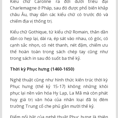
Kiểu chữ Caroline ra đời dưới triều đại
Charlemagne ở Pháp, sau đó được phổ biến khắp
châu Âu, thay dần các kiểu chữ có trước đó và
chiếm địa vị thống trị.
Kiểu chữ Gothique, từ kiểu chữ Romain, thân dần
dần co hẹp lại, dài ra, ép sát vào nhau, có góc, có
cạnh sắc nhọn, có nét thanh, nét đậm, chiếm ưu
thế hoàn toàn trong sách chép tay cũng như
trong sách in sau đó suốt ba thế kỷ.
Thời kỳ Phục hưng (1460-1650)
Nghệ thuật cũng như hình thức kiến trúc thời kỳ
Phục hưng (thế kỷ 15-17) không những khôi
phục lại nền văn hóa Hy Lạp, La Mã mà còn phát
huy giá trị văn hóa của nhân loại đã bị đêm
trường Trung cổ che phủ gần mười thế kỷ.
Điểm nổi bật của nghệ thuật Phục hưng là thiên