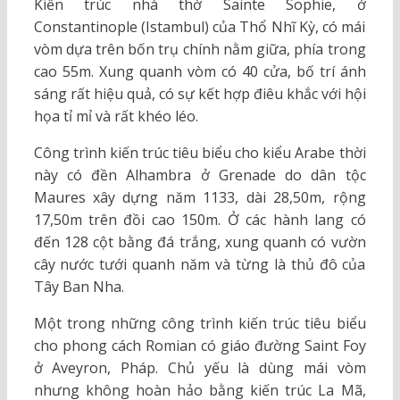
Kiền trúc nhà thờ Sainte Sophie, ở
Constantinople (Istambul) của Thổ Nhĩ Kỳ, có mái
vòm dựa trên bốn trụ chính nằm giữa, phía trong
cao 55m. Xung quanh vòm có 40 cửa, bố trí ánh
sáng rất hiệu quả, có sự kết hợp điêu khắc với hội
họa tỉ mỉ và rất khéo léo.
Công trình kiến trúc tiêu biểu cho kiểu Arabe thời
này có đền Alhambra ở Grenade do dân tộc
Maures xây dựng năm 1133, dài 28,50m, rộng
17,50m trên đồi cao 150m. Ở các hành lang có
đến 128 cột bằng đá trắng, xung quanh có vườn
cây nước tưới quanh năm và từng là thủ đô của
Tây Ban Nha.
Một trong những công trình kiến trúc tiêu biểu
cho phong cách Romian có giáo đường Saint Foy
ở Aveyron, Pháp. Chủ yếu là dùng mái vòm
nhưng không hoàn hảo bằng kiến trúc La Mã,