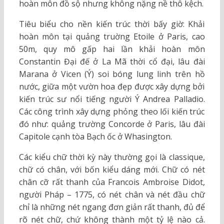
hoàn môn đồ sộ nhưng không nặng nề thô kệch.
Tiêu biểu cho nền kiến trúc thời bấy giờ: Khải
hoàn môn tại quảng truờng Etoile ở Paris, cao
50m, quy mô gấp hai lần khải hoàn môn
Constantin Đại đế ở La Mã thời cổ đại, lâu đài
Marana ở Vicen (Ý) soi bóng lung linh trên hồ
nước, giữa một vườn hoa đẹp được xây dựng bởi
kiến trúc sư nổi tiếng người Ý Andrea Palladio.
Các công trình xây dựng phỏng theo lối kiến trúc
đó như: quảng trường Concorde ở Paris, lâu đài
Capitole cạnh tòa Bạch ốc ở Whasington.
Các kiểu chữ thời kỳ này thường gọi là classique,
chữ có chân, với bốn kiểu dáng mới. Chữ có nét
chân cỡ rất thanh của Francois Ambroise Didot,
người Pháp – 1775, có nét chân và nét đầu chữ
chỉ là những nét ngang đơn giản rất thanh, đủ để
rõ nét chữ, chứ không thành một tỷ lệ nào cả.