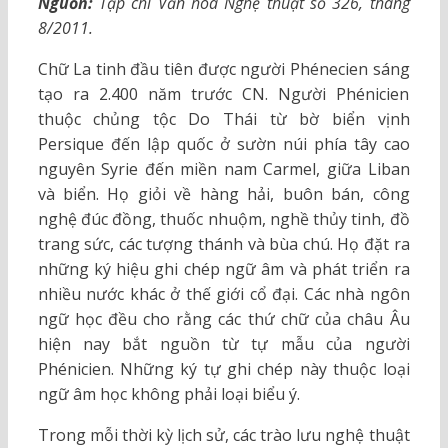
Nguồn:
Tạp chí Văn hóa Nghệ thuật số 326, tháng
8/2011.
Chữ La tinh đầu tiên được người Phénecien sáng
tạo ra 2.400 năm trước CN. Người Phénicien
thuộc chủng tộc Do Thái từ bờ biển vịnh
Persique đến lập quốc ở sườn núi phía tây cao
nguyên Syrie đến miền nam Carmel, giữa Liban
và biển. Họ giỏi về hàng hải, buôn bán, công
nghệ đúc đồng, thuốc nhuộm, nghề thủy tinh, đồ
trang sức, các tượng thánh và bùa chú. Họ đặt ra
những ký hiệu ghi chép ngữ âm và phát triển ra
nhiều nước khác ở thế giới cổ đại. Các nhà ngôn
ngữ học đều cho rằng các thứ chữ của châu Âu
hiện nay bắt nguồn từ tự mẫu của người
Phénicien. Những ký tự ghi chép này thuộc loại
ngữ âm học không phải loại biểu ý.
Trong mỗi thời kỳ lịch sử, các trào lưu nghệ thuật