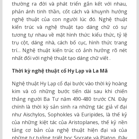
thường ra đời và phát triển gắn kết với nhau,
phản ánh tinh thần, cốt cách và khuynh hướng
nghệ thuật của con người lúc đó. Nghệ thuật
kiến trúc và nghệ thuật tạo dáng chữ có sự
tương tự nhau về mặt hình thức: kiểu thức, tỷ lệ
trụ cột, dáng nhà, cách bố cục, hình thức trang
trí… Nghệ thuật kiến trúc có ảnh hưởng rõ nét
nhất đối với nghệ thuật tạo dáng chữ viết .
Thời kỳ nghệ thuật cổ Hy Lạp và La Mã
Nghệ thuật Hy Lạp cổ đại bước vào thời kỳ hoàng
kim và có những bước tiến dài sau khi chiến
thắng người Ba Tư năm 490-480 trước CN. Đây
chính là thời kỳ sản sinh ra những tác giả vĩ đại
như Aischylos, Sophokles và Euripides, là thế kỷ
của những kiệt tác của Aristoplanes, thế kỷ nền
tảng cơ bản của nghệ thuật hiện đại và của
những tư tưởng triết học Socrate và Platon. Đây