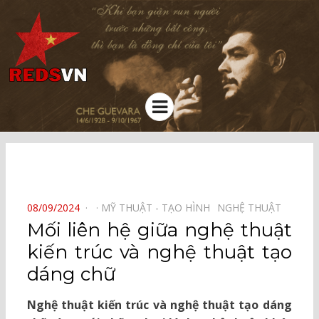
Kênh chia sẻ tri thức cộng đồng
Menu
⠀
POSTED
08/09/2024
MỸ THUẬT - TẠO HÌNH⠀
NGHỆ THUẬT⠀
ON
Mối liên hệ giữa nghệ thuật
kiến trúc và nghệ thuật tạo
dáng chữ
Nghệ thuật kiến trúc và nghệ thuật tạo dáng