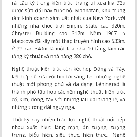
rà, cầu kỳ trong kiến trúc, trang trí xưa kia đều
được sửa đổi hay tước bỏ. Manhatan, khu trung
tâm kinh doanh sầm uất nhất của New York, với
những nhà chọc trời Empire State cao 320m,
Chryster Building cao 317m. Năm 1967, ở
Matxcơva đã xây một tháp truyền hình cao 533m,
ở độ cao 340m là một tòa nhà 10 tầng làm các
tầng kỹ thuật và nhà hàng 280 chỗ.
Nghệ thuật kiến trúc còn kết hợp Đông và Tây,
kết hợp cổ xưa với tìm tòi sáng tạo những nghệ
thuật mới phong phú và đa dạng. Léningrad là
thành phố tập hợp các nền nghệ thuật kiến trúc
cổ, kim, đông, tây với những lâu đài tráng lệ, và
những tượng đài nguy nga.
Thời kỳ này nhiều trào lưu nghệ thuật nối tiếp
nhau xuất hiện: lãng mạn, ấn tượng, tượng
trưng, biểu hiện, siêu thực, hiện thực… Nghệ