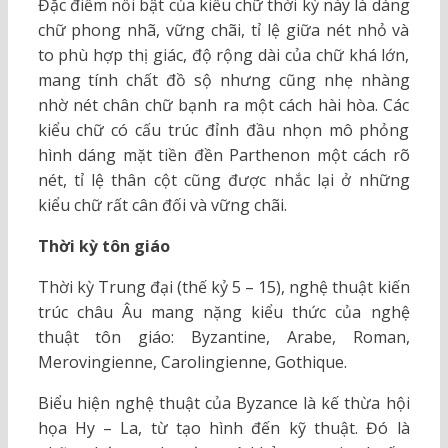
Đặc điểm nổi bật của kiểu chữ thời kỳ này là dáng
chữ phong nhã, vững chãi, tỉ lệ giữa nét nhỏ và
to phù hợp thị giác, độ rộng dài của chữ khá lớn,
mang tính chất đồ sộ nhưng cũng nhẹ nhàng
nhờ nét chân chữ bạnh ra một cách hài hòa. Các
kiểu chữ có cấu trúc đỉnh đầu nhọn mô phỏng
hình dáng mặt tiền đền Parthenon một cách rõ
nét, tỉ lệ thân cột cũng được nhắc lại ở những
kiểu chữ rất cân đối và vững chãi.
Thời kỳ tôn giáo
Thời kỳ Trung đại (thế kỷ 5 – 15), nghệ thuật kiến
trúc châu Âu mang nặng kiểu thức của nghệ
thuật tôn giáo: Byzantine, Arabe, Roman,
Merovingienne, Carolingienne, Gothique.
Biểu hiện nghệ thuật của Byzance là kế thừa hội
họa Hy – La, từ tạo hình đến kỹ thuật. Đó là