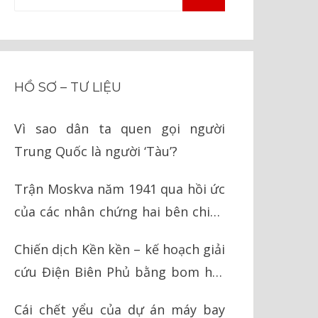
TÌM
kiếm
KIẾM
cho:
HỒ SƠ – TƯ LIỆU
Vì sao dân ta quen gọi người
Trung Quốc là người ‘Tàu’?
Trận Moskva năm 1941 qua hồi ức
của các nhân chứng hai bên chiến
tuyến
Chiến dịch Kền kền – kế hoạch giải
cứu Điện Biên Phủ bằng bom hạt
nhân của Mỹ
Cái chết yểu của dự án máy bay