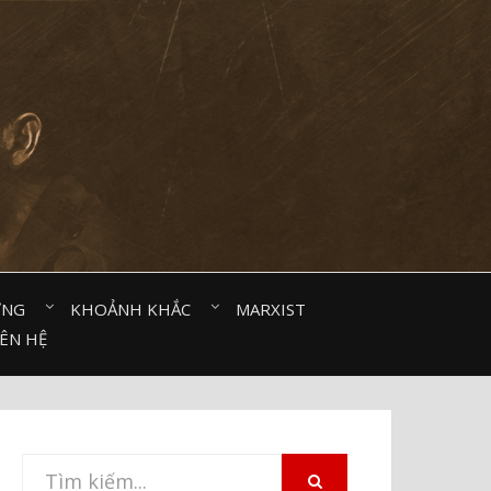
ỜNG⠀
KHOẢNH KHẮC⠀
MARXIST⠀
IÊN HỆ
Tìm