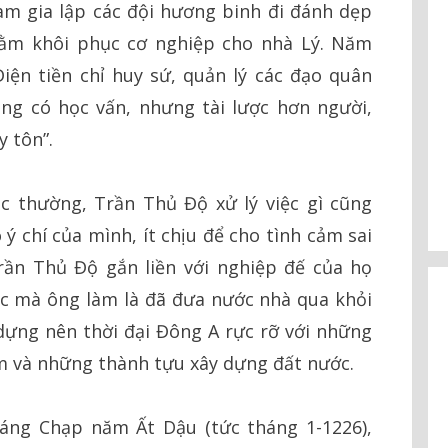
m gia lập các đội hương binh đi đánh dẹp
nhằm khôi phục cơ nghiệp cho nhà Lý. Năm
ện tiền chỉ huy sứ, quản lý các đạo quân
ng có học vấn, nhưng tài lược hơn người,
 tôn”.
ác thường, Trần Thủ Độ xử lý việc gì cũng
ý chí của mình, ít chịu để cho tình cảm sai
rần Thủ Độ gắn liền với nghiệp đế của họ
ệc mà ông làm là đã đưa nước nhà qua khỏi
 dựng nên thời đại Đông A rực rỡ với những
m và những thành tựu xây dựng đất nước.
háng Chạp năm Ất Dậu (tức tháng 1-1226),