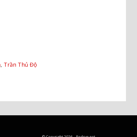
n
,
Trần Thủ Độ
© Copyright 2026 –
Redsvn.net