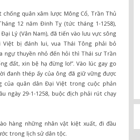
ất chống quân xâm lược Mông Cổ, Trần Thủ
Tháng 12 năm Đinh Tỵ (tức tháng 1-1258),
 Đại Lý (Vân Nam), đã tiến vào lưu vực sông
 Việt bị đánh lui, vua Thái Tông phải bỏ
 ngự thuyền nhỏ đến hỏi thì Thái sư Trần
ống đất, xin bệ hạ đừng lo!”. Vào lúc gay go
lời đanh thép ấy của ông đã giữ vững được
g của quân dân Đại Việt trong cuộc phản
u ngày 29-1-1258, buộc địch phải rút chạy
o hàng những nhân vật kiệt xuất, đi đầu
ớc trong lịch sử dân tộc.