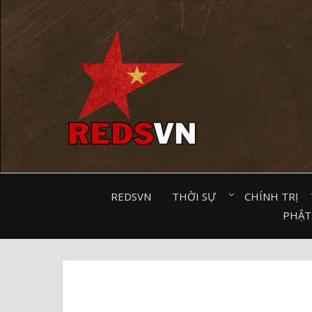
Kênh chia sẻ tri thức cộng đồng
REDSVN
THỜI SỰ⠀
CHÍNH TRỊ⠀
PHẬT