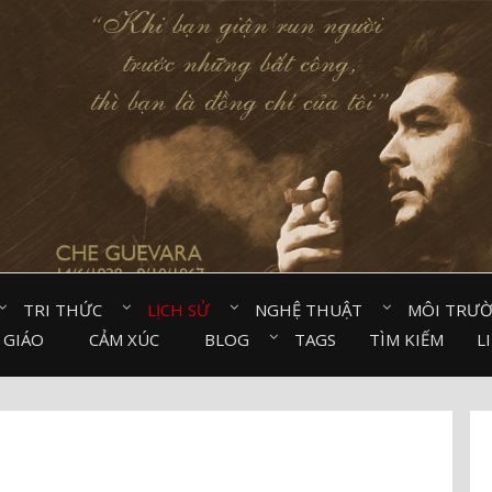
TRI THỨC⠀
LỊCH SỬ⠀
NGHỆ THUẬT⠀
MÔI TRƯ
 GIÁO⠀
CẢM XÚC⠀
BLOG⠀
TAGS
TÌM KIẾM
L