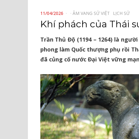
⠀
POSTED
11/04/2026
ÂM VANG SỬ VIỆT⠀
LỊCH SỬ⠀
ON
Khí phách của Thái s
Trần Thủ Độ (1194 – 1264) là người
phong làm Quốc thượng phụ rồi Thái
đã củng cố nước Đại Việt vững mạnh