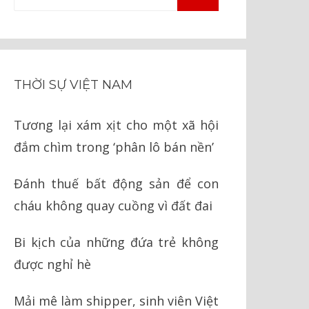
TÌM
kiếm
KIẾM
cho:
THỜI SỰ VIỆT NAM
Tương lại xám xịt cho một xã hội
đắm chìm trong ‘phân lô bán nền’
Đánh thuế bất động sản để con
cháu không quay cuồng vì đất đai
Bi kịch của những đứa trẻ không
được nghỉ hè
Mải mê làm shipper, sinh viên Việt