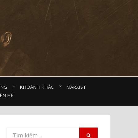
ỜNG⠀
KHOẢNH KHẮC⠀
MARXIST⠀
IÊN HỆ
Tìm