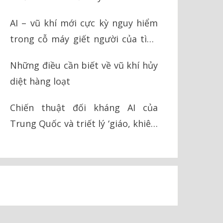
AI – vũ khí mới cực kỳ nguy hiểm
trong cỗ máy giết người của tình
báo Israel
Những điều cần biết về vũ khí hủy
diệt hàng loạt
Chiến thuật đối kháng AI của
Trung Quốc và triết lý ‘giáo, khiên’
trong chiến tranh hiện đại