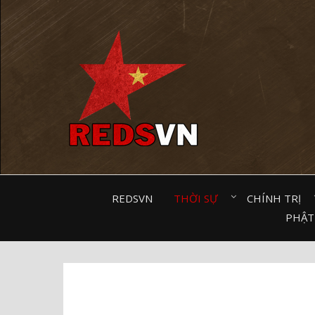
Kênh chia sẻ tri thức cộng đồng
REDSVN
THỜI SỰ⠀
CHÍNH TRỊ⠀
PHẬT