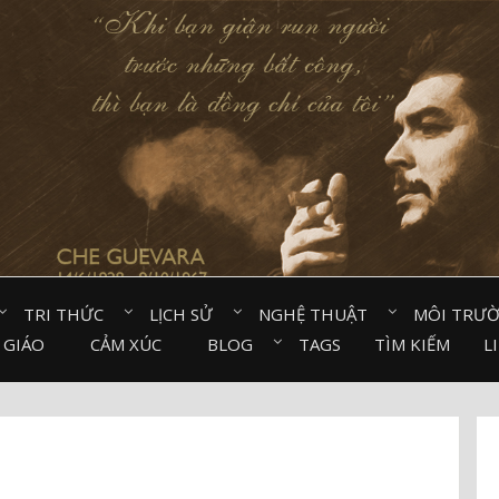
TRI THỨC⠀
LỊCH SỬ⠀
NGHỆ THUẬT⠀
MÔI TRƯ
 GIÁO⠀
CẢM XÚC⠀
BLOG⠀
TAGS
TÌM KIẾM
L