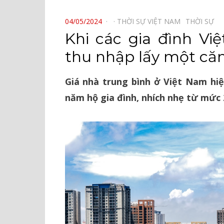
⠀
POSTED
04/05/2024
THỜI SỰ VIỆT NAM⠀
THỜI SỰ⠀
ON
Khi các gia đình Vi
thu nhập lấy một că
Giá nhà trung bình ở Việt Nam hiệ
năm hộ gia đình, nhích nhẹ từ mức 