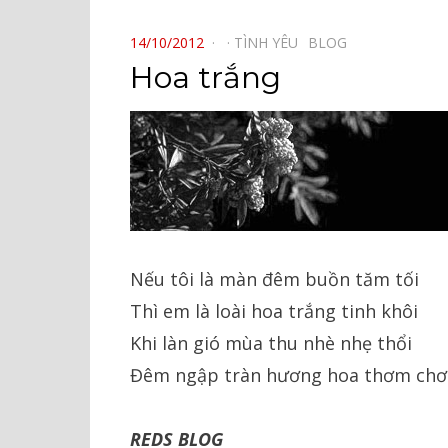
⠀
POSTED
14/10/2012
TÌNH YÊU⠀
BLOG⠀
ON
Hoa trắng
Nếu tôi là màn đêm buồn tăm tối
Thì em là loài hoa trắng tinh khôi
Khi làn gió mùa thu nhè nhẹ thổi
Đêm ngập tràn hương hoa thơm chơi
REDS BLOG