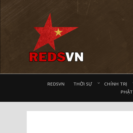
Kênh chia sẻ tri thức cộng đồng
REDSVN
THỜI SỰ⠀
CHÍNH TRỊ⠀
PHẬT