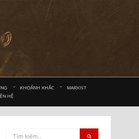
ỜNG⠀
KHOẢNH KHẮC⠀
MARXIST⠀
IÊN HỆ
Tìm