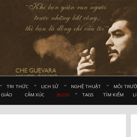
TRI THỨC⠀
LỊCH SỬ⠀
NGHỆ THUẬT⠀
MÔI TRƯ
 GIÁO⠀
CẢM XÚC⠀
BLOG⠀
TAGS
TÌM KIẾM
L