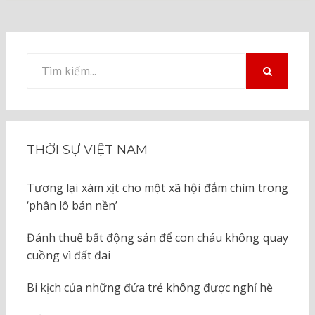
Tìm
kiếm
TÌM
KIẾM
cho:
THỜI SỰ VIỆT NAM
Tương lại xám xịt cho một xã hội đắm chìm trong
‘phân lô bán nền’
Đánh thuế bất động sản để con cháu không quay
cuồng vì đất đai
Bi kịch của những đứa trẻ không được nghỉ hè