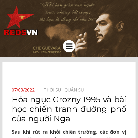
Kênh chia sẻ tri thức cộng đồng
Menu
⠀
POSTED
07/03/2022
THỜI SỰ⠀
QUÂN SỰ⠀
ON
Hỏa ngục Grozny 1995 và bài
học chiến tranh đường phố
của người Nga
Sau khi rút ra khỏi chiến trường, các đơn vị