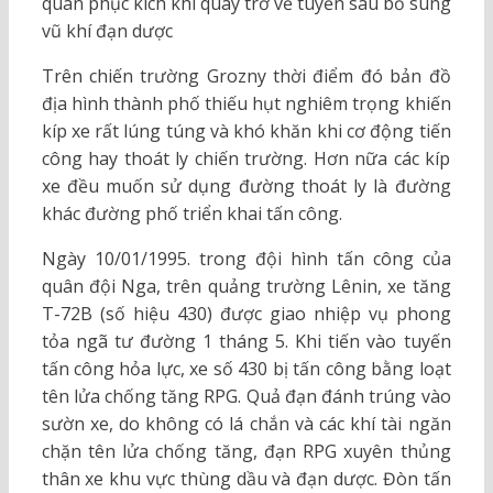
quân phục kích khi quay trở về tuyến sau bổ sung
vũ khí đạn dược
Trên chiến trường Grozny thời điểm đó bản đồ
địa hình thành phố thiếu hụt nghiêm trọng khiến
kíp xe rất lúng túng và khó khăn khi cơ động tiến
công hay thoát ly chiến trường. Hơn nữa các kíp
xe đều muốn sử dụng đường thoát ly là đường
khác đường phố triển khai tấn công.
Ngày 10/01/1995. trong đội hình tấn công của
quân đội Nga, trên quảng trường Lênin, xe tăng
T-72B (số hiệu 430) được giao nhiệp vụ phong
tỏa ngã tư đường 1 tháng 5. Khi tiến vào tuyến
tấn công hỏa lực, xe số 430 bị tấn công bằng loạt
tên lửa chống tăng RPG. Quả đạn đánh trúng vào
sườn xe, do không có lá chắn và các khí tài ngăn
chặn tên lửa chống tăng, đạn RPG xuyên thủng
thân xe khu vực thùng dầu và đạn dược. Đòn tấn