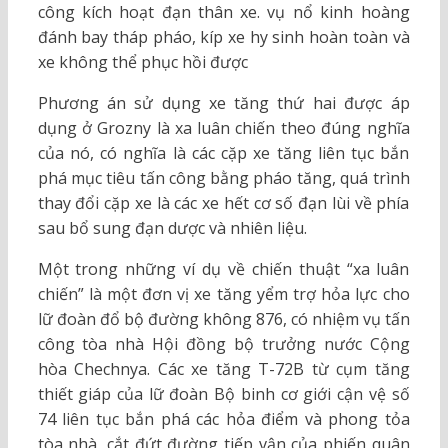
công kích hoạt đạn thân xe. vụ nổ kinh hoàng
đánh bay tháp pháo, kíp xe hy sinh hoàn toàn và
xe không thể phục hồi được
Phương án sử dụng xe tăng thứ hai được áp
dụng ở Grozny là xa luân chiến theo đúng nghĩa
của nó, có nghĩa là các cặp xe tăng liên tục bắn
phá mục tiêu tấn công bằng pháo tăng, quá trình
thay đổi cặp xe là các xe hết cơ số đạn lùi về phía
sau bổ sung đạn dược và nhiên liệu.
Một trong những ví dụ về chiến thuật “xa luân
chiến” là một đơn vị xe tăng yểm trợ hỏa lực cho
lữ đoàn đổ bộ đường không 876, có nhiệm vụ tấn
công tòa nhà Hội đồng bộ trưởng nước Cộng
hòa Chechnya. Các xe tăng T-72B từ cụm tăng
thiết giáp của lữ đoàn Bộ binh cơ giới cận vệ số
74 liên tục bắn phá các hỏa điểm và phong tỏa
tòa nhà, cắt đứt đường tiếp vận của phiến quân