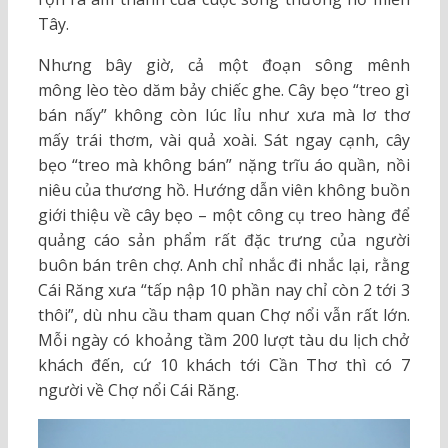
Tây.
Nhưng bây giờ, cả một đoạn sông mênh
mông lèo tèo dăm bảy chiếc ghe. Cây bẹo “treo gì
bán nấy” không còn lúc lỉu như xưa mà lơ thơ
mấy trái thơm, vài quả xoài. Sát ngay cạnh, cây
bẹo “treo mà không bán” nặng trĩu áo quần, nồi
niêu của thương hồ. Hướng dẫn viên không buồn
giới thiệu về cây bẹo – một công cụ treo hàng để
quảng cáo sản phẩm rất đặc trưng của người
buôn bán trên chợ. Anh chỉ nhắc đi nhắc lại, rằng
Cái Răng xưa “tấp nập 10 phần nay chỉ còn 2 tới 3
thôi”, dù nhu cầu tham quan Chợ nổi vẫn rất lớn.
Mỗi ngày có khoảng tầm 200 lượt tàu du lịch chở
khách đến, cứ 10 khách tới Cần Thơ thì có 7
người về Chợ nổi Cái Răng.