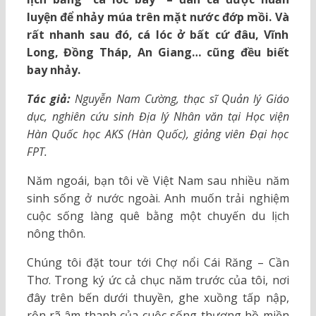
luyện để nhảy múa trên mặt nước đớp mồi. Và
rất nhanh sau đó, cá lóc ở bất cứ đâu, Vĩnh
Long, Đồng Tháp, An Giang… cũng đều biết
bay nhảy.
Tác giả:
Nguyễn Nam Cường, thạc sĩ Quản lý Giáo
dục, nghiên cứu sinh Địa lý Nhân văn tại Học viện
Hàn Quốc học AKS (Hàn Quốc), giảng viên Đại học
FPT.
Năm ngoái, bạn tôi về Việt Nam sau nhiều năm
sinh sống ở nước ngoài. Anh muốn trải nghiệm
cuộc sống làng quê bằng một chuyến du lịch
nông thôn.
Chúng tôi đặt tour tới Chợ nổi Cái Răng – Cần
Thơ. Trong ký ức cả chục năm trước của tôi, nơi
đây trên bến dưới thuyền, ghe xuồng tấp nập,
rộn rã âm thanh của cuộc sống thương hồ miền