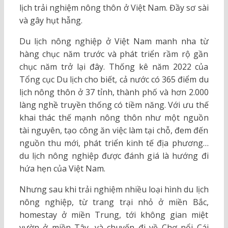
lịch trải nghiệm nông thôn ở Việt Nam. Đầy sơ sài
và gây hụt hẫng.
Du lịch nông nghiệp ở Việt Nam manh nha từ
hàng chục năm trước và phát triển rầm rộ gần
chục năm trở lại đây. Thống kê năm 2022 của
Tổng cục Du lịch cho biết, cả nước có 365 điểm du
lịch nông thôn ở 37 tỉnh, thành phố và hơn 2.000
làng nghề truyền thống có tiềm năng. Với ưu thế
khai thác thế mạnh nông thôn như một nguồn
tài nguyên, tạo công ăn việc làm tại chỗ, đem đến
nguồn thu mới, phát triển kinh tế địa phương…
du lịch nông nghiệp được đánh giá là hướng đi
hứa hẹn của Việt Nam.
Nhưng sau khi trải nghiệm nhiều loại hình du lịch
nông nghiệp, từ trang trại nhỏ ở miền Bắc,
homestay ở miền Trung, tới không gian miệt
vườn ở miền Tây, và chuyến đi về Chợ nổi Cái