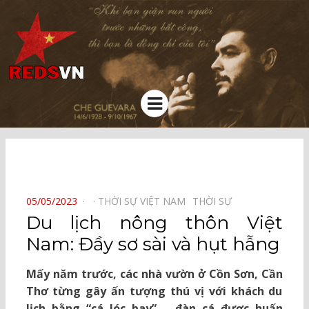
Kênh chia sẻ tri thức cộng đồng
Menu
⠀
POSTED
05/05/2023
THỜI SỰ VIỆT NAM⠀
THỜI SỰ⠀
ON
Du lịch nông thôn Việt
Nam: Đầy sơ sài và hụt hẫng
Mấy năm trước, các nhà vườn ở Cồn Sơn, Cần
Thơ từng gây ấn tượng thú vị với khách du
lịch bằng “cá lóc bay” – đàn cá được huấn