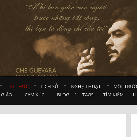
TRI THỨC⠀
LỊCH SỬ⠀
NGHỆ THUẬT⠀
MÔI TRƯ
 GIÁO⠀
CẢM XÚC⠀
BLOG⠀
TAGS
TÌM KIẾM
L