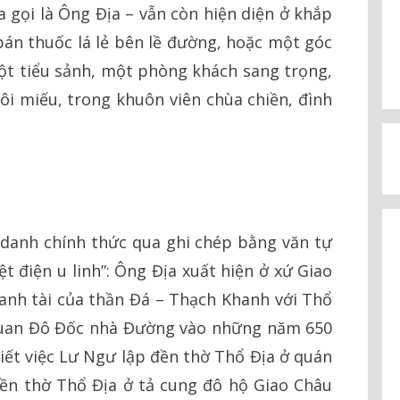
a gọi là Ông Địa – vẫn còn hiện diện ở khắp
 bán thuốc lá lẻ bên lề đường, hoặc một góc
ột tiểu sảnh, một phòng khách sang trọng,
ôi miếu, trong khuôn viên chùa chiền, đình
danh chính thức qua ghi chép bằng văn tự
ệt điện u linh”: Ông Địa xuất hiện ở xứ Giao
anh tài của thần Đá – Thạch Khanh với Thổ
quan Đô Đốc nhà Đường vào những năm 650
 biết việc Lư Ngư lập đền thờ Thổ Địa ở quán
đền thờ Thổ Địa ở tả cung đô hộ Giao Châu