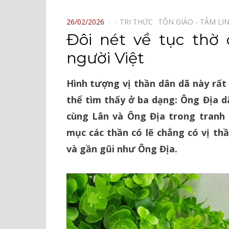
⠀
POSTED
26/02/2026
TRI THỨC⠀
TÔN GIÁO - TÂM LI
ON
Đôi nét về tục thờ 
người Việt
Hình tượng vị thần dân dã này rất
thể tìm thấy ở ba dạng: Ông Địa d
cùng Lân và Ông Địa trong tranh
mục các thần có lẽ chẳng có vị th
và gần gũi như Ông Địa.