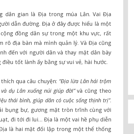
 dân gian là Địa trong múa Lân. Vai Địa
ười dẫn đường. Địa ở đây được hiểu là một
 cộng đồng dân sự trong một khu vực, rất
m rõ địa bàn mà mình quản lý. Và Địa cũng
lành đến với người dân và thay mặt dân bày
điều tốt lành ấy bằng sự vui vẻ, hài hước.
 thích qua câu chuyện:
“Địa lừa Lân hái trộm
 và dụ Lân xuống núi giúp đời”
và cũng theo
ệu thái bình, giúp dân có cuộc sống thịnh trị”
.
cái bụng bự, gương mặt tròn trĩnh cùng với
ạt, đi tới đi lui… Địa là một vai hề phụ diễn
Địa là hai mặt đối lập trong một thể thống