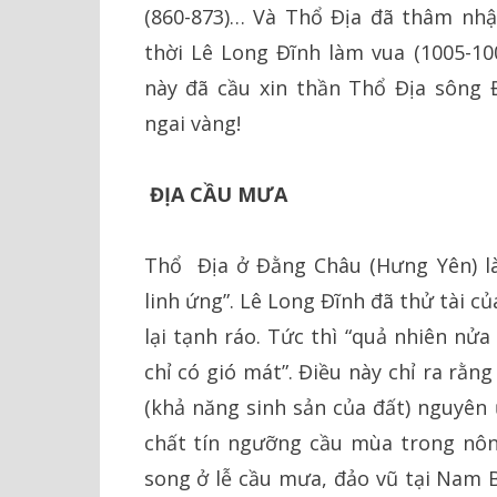
(860-873)… Và Thổ Địa đã thâm nhậ
thời Lê Long Đĩnh làm vua (1005-100
này đã cầu xin thần Thổ Địa sông
ngai vàng!
ĐỊA CẦU MƯA
Thổ Địa ở Đằng Châu (Hưng Yên) là
linh ứng”. Lê Long Đĩnh đã thử tài 
lại tạnh ráo. Tức thì “quả nhiên nử
chỉ có gió mát”. Điều này chỉ ra rằn
(khả năng sinh sản của đất) nguyên 
chất tín ngưỡng cầu mùa trong nông
song ở lễ cầu mưa, đảo vũ tại Nam B