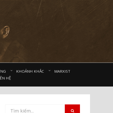
ỜNG⠀
KHOẢNH KHẮC⠀
MARXIST⠀
IÊN HỆ
Tìm