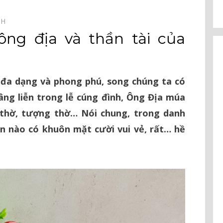
NH⠀
ông địa và thần tài của
 đa dạng và phong phú, song chúng ta có
âng liễn trong lễ cúng đình, Ông Địa múa
 thờ, tượng thờ… Nói chung, trong danh
ần nào có khuôn mặt cười vui vẻ, rất… hề