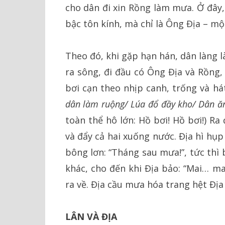
cho dân đi xin Rồng làm mưa. Ở đây,
bậc tôn kính, mà chỉ là Ông Địa – một
Theo đó, khi gặp hạn hán, dân làng
ra sông, đi đầu có Ông Địa và Rồng,
bơi cạn theo nhịp canh, trống và há
dân làm ruộng/ Lúa đổ đầy kho/ Dân ă
toàn thể hô lớn: Hồ bơi! Hồ bơi!) R
và đẩy cả hai xuống nước. Địa hì hụp 
bông lơn: “Tháng sau mưa!”, tức thì
khác, cho đến khi Địa bảo: “Mai… ma
ra về. Địa cầu mưa hóa trang hệt Địa
LÂN VÀ ĐỊA