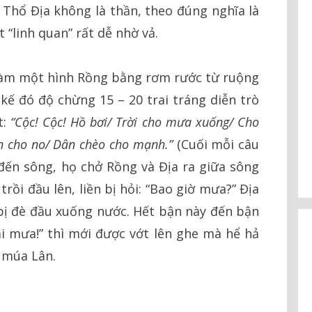
 Thổ Địa không là thần, theo đúng nghĩa là
 “linh quan” rất dễ nhờ vả.
 làm một hình Rồng bằng rơm rước từ ruộng
 kế đó độ chừng 15 – 20 trai tráng diễn trò
t:
“Cộc! Cộc! Hồ bơi/ Trời cho mưa xuống/ Cho
n cho no/ Dân chèo cho mạnh.”
(Cuối mỗi câu
a đến sông, họ chở Rồng và Địa ra giữa sông
trồi đầu lên, liền bị hỏi: “Bao giờ mưa?” Địa
 bị đè đầu xuống nước. Hết bận này đến bận
i mưa!” thì mới được vớt lên ghe mà hể hả
 múa Lân.