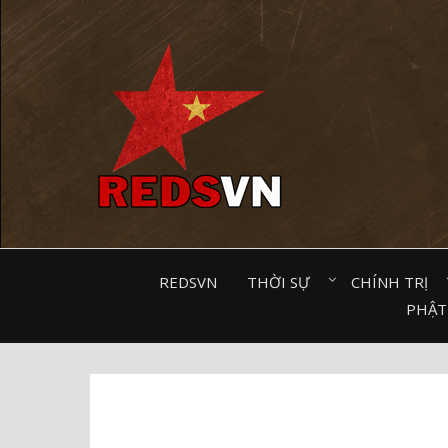
Kênh chia sẻ tri thức cộng đồng
REDSVN
THỜI SỰ⠀
CHÍNH TRỊ⠀
PHẬT