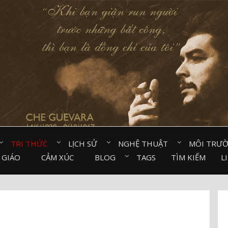
TRI THỨC⠀
LỊCH SỬ⠀
NGHỆ THUẬT⠀
MÔI TRƯ
 GIÁO⠀
CẢM XÚC⠀
BLOG⠀
TAGS
TÌM KIẾM
L