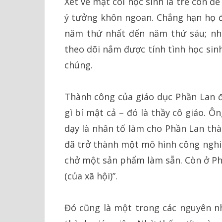
Xét về mặt coi học sinh là trẻ con đ
ý tưởng khôn ngoan. Chẳng hạn họ đ
năm thứ nhất đến năm thứ sáu; như
theo dõi nắm được tính tình học sin
chúng.
Thành công của giáo dục Phần Lan 
gì bí mật cả – đó là thầy cô giáo. Ô
dạy là nhân tố làm cho Phần Lan thà
đã trở thành một mô hình công nghiệ
chở một sản phẩm làm sẵn. Còn ở Phầ
(của xã hội)”.
Đó cũng là một trong các nguyên n