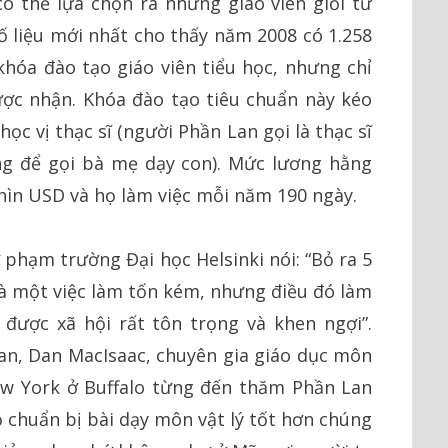
ó thể lựa chọn ra những giáo viên giỏi từ
 liệu mới nhất cho thấy năm 2008 có 1.258
 khóa đào tạo giáo viên tiểu học, nhưng chỉ
ợc nhận. Khóa đào tạo tiêu chuẩn này kéo
học vị thạc sĩ (người Phần Lan gọi là thạc sĩ
ng để gọi bà mẹ dạy con). Mức lương hằng
ghìn USD và họ làm việc mỗi năm 190 ngày.
phạm trường Đại học Helsinki nói: “Bỏ ra 5
 là một việc làm tốn kém, nhưng điều đó làm
 được xã hội rất tôn trọng và khen ngợi”.
an, Dan MacIsaac, chuyên gia giáo dục môn
ew York ở Buffalo từng đến thăm Phần Lan
họ chuẩn bị bài dạy môn vật lý tốt hơn chúng