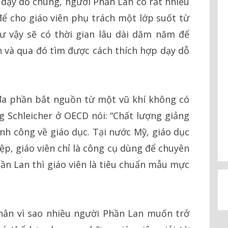
ể dạy dỗ chúng, người Phần Lan có rất nhiều
ể cho giáo viên phụ trách một lớp suốt từ
 vậy sẽ có thời gian lâu dài dăm năm để
h và qua đó tìm được cách thích hợp dạy dỗ
đa phần bắt nguồn từ một vũ khí không có
ng Schleicher ở OECD nói: “Chất lượng giảng
nh công về giáo dục. Tại nước Mỹ, giáo dục
p, giáo viên chỉ là công cụ dùng để chuyên
n Lan thì giáo viên là tiêu chuẩn mẫu mực
hân vì sao nhiều người Phần Lan muốn trở