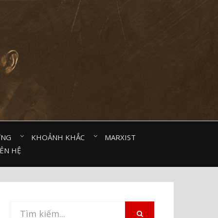
ỜNG⠀
KHOẢNH KHẮC⠀
MARXIST⠀
IÊN HỆ
Tìm