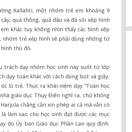
rường Kallahti, một nhóm trẻ em khoảng 9
 cây, quả thông, quả dâu và đá sỏi xếp hình
 em khác tuy không nhìn thấy các hình xếp
gì, nhóm trẻ xếp hình sẽ phải dùng những từ
 hình thù đó.
hụ trách dạy nhóm học sinh này suốt từ lớp
ách dạy toán khác với cách dùng bút và giấy,
 óc lũ trẻ. Thực ra khái niệm dạy “Toán học
c nhà giáo dục Thụy Điển nghĩ ra, chứ không
 Harjula chẳng cần xin phép ai cả mà vẫn có
là làm sao cho học sinh đạt được các mục
dạy do Ủy ban Giáo dục Phần Lan quy định.