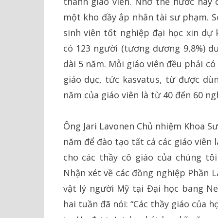
thành giáo viên. Nhờ thế nước này c
một kho đầy ắp nhân tài sư phạm. Số
sinh viên tốt nghiệp đại học xin dự
có 123 người (tương đương 9,8%) đư
dài 5 năm. Mỗi giáo viên đều phải có 
giáo dục, tức kasvatus, từ được dù
năm của giáo viên là từ 40 đến 60 n
Ông Jari Lavonen Chủ nhiệm Khoa Sư 
năm để đào tạo tất cả các giáo viên
cho các thầy cô giáo của chúng tôi
Nhận xét về các đồng nghiệp Phần L
vật lý người Mỹ tại Đại học bang N
hai tuần đã nói: “Các thầy giáo của 