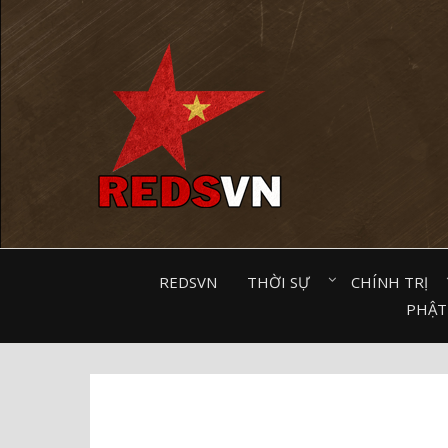
Kênh chia sẻ tri thức cộng đồng
REDSVN
THỜI SỰ⠀
CHÍNH TRỊ⠀
PHẬT