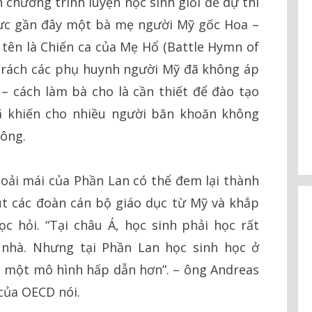
 chương trình luyện học sinh giỏi để dự thi
hực gần đây một bà mẹ người Mỹ gốc Hoa –
tên là Chiến ca của Mẹ Hổ (Battle Hymn of
 trách các phụ huynh người Mỹ đã không áp
 – cách làm bà cho là cần thiết để đào tạo
đã khiến cho nhiều người băn khoăn không
hông.
ải mái của Phần Lan có thể đem lại thành
út các đoàn cán bộ giáo dục từ Mỹ và khắp
ọc hỏi. “Tại châu Á, học sinh phải học rất
 nhà. Nhưng tại Phần Lan học sinh học ở
là một mô hình hấp dẫn hơn”. – ông Andreas
 của OECD nói.