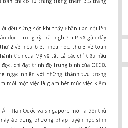
ơ bản chỉ có 10 trang (tăng thêm 3,5 trang
iới đều sửng sốt khi thấy Phần Lan nổi lên
iáo dục. Trong kỳ trắc nghiệm PISA gần đây
hứ 2 về hiểu biết khoa học, thứ 3 về toán
thành tích của Mỹ về tất cả các chỉ tiêu hầu
 đọc, chỉ đạt trình độ trung bình của OECD.
ng ngạc nhiên với những thành tựu trong
àm mỗi một việc là giảm hết mức việc kiểm
 Á – Hàn Quốc và Singapore mới là đối thủ
a này áp dụng phương pháp luyện học sinh