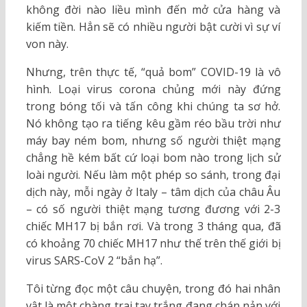
không đời nào liều mình đến mở cửa hàng và
kiếm tiền. Hẳn sẽ có nhiều người bật cười vì sự ví
von này.
Nhưng, trên thực tế, “quả bom” COVID-19 là vô
hình. Loại virus corona chủng mới này đứng
trong bóng tối và tấn công khi chúng ta sơ hở.
Nó không tạo ra tiếng kêu gầm réo bầu trời như
máy bay ném bom, nhưng số người thiệt mạng
chẳng hề kém bất cứ loại bom nào trong lịch sử
loài người. Nếu làm một phép so sánh, trong đại
dịch này, mỗi ngày ở Italy – tâm dịch của châu Âu
– có số người thiệt mạng tương đương với 2-3
chiếc MH17 bị bắn rơi. Và trong 3 tháng qua, đã
có khoảng 70 chiếc MH17 như thế trên thế giới bị
virus SARS-CoV 2 “bắn hạ”.
Tôi từng đọc một câu chuyện, trong đó hai nhân
vật là một chàng trai tay trắng đang chán nản với