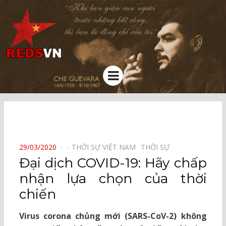
Kênh chia sẻ tri thức cộng đồng
Menu
⠀
POSTED
29/03/2020
THỜI SỰ VIỆT NAM⠀
THỜI SỰ⠀
ON
Đại dịch COVID-19: Hãy chấp
nhận lựa chọn của thời
chiến
Virus corona chủng mới (SARS-CoV-2) không