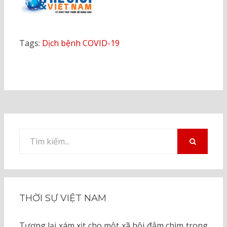
Tags:
Dịch bệnh COVID-19
Tìm
kiếm
TÌM
KIẾM
cho:
THỜI SỰ VIỆT NAM
Tương lại xám xịt cho một xã hội đắm chìm trong