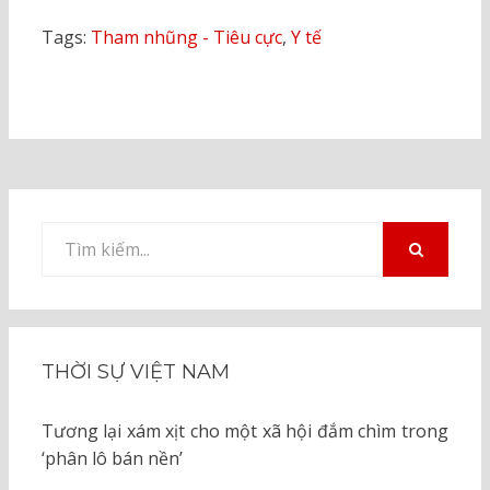
Tags:
Tham nhũng - Tiêu cực
,
Y tế
Tìm
kiếm
TÌM
KIẾM
cho:
THỜI SỰ VIỆT NAM
Tương lại xám xịt cho một xã hội đắm chìm trong
‘phân lô bán nền’