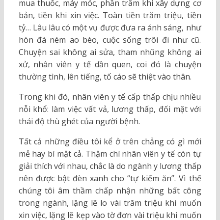
mua thuốc, máy móc, phần trăm khi xây dựng cơ
bản, tiền khi xin việc. Toàn tiền trăm triệu, tiền
tỷ… Lâu lâu có một vụ được đưa ra ánh sáng, như
hòn đá ném ao bèo, cuộc sống trôi đi như cũ.
Chuyện sai không ai sửa, tham nhũng không ai
xử, nhân viên y tế dần quen, coi đó là chuyện
thường tình, lên tiếng, tố cáo sẽ thiệt vào thân.
Trong khi đó, nhân viên y tế cấp thấp chịu nhiều
nỗi khổ: làm việc vất vả, lương thấp, đối mặt với
thái độ thù ghét của người bệnh.
Tất cả những điều tôi kể ở trên chẳng có gì mới
mẻ hay bí mật cả. Thậm chí nhân viên y tế còn tự
giải thích với nhau, chắc là do ngành y lương thấp
nên được bật đèn xanh cho “tự kiếm ăn”. Vì thế
chúng tôi âm thầm chấp nhận những bất công
trong ngành, lặng lẽ lo vài trăm triệu khi muốn
xin việc, lặng lẽ kẹp vào tờ đơn vài triệu khi muốn