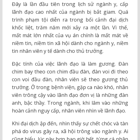
Đây là lần đầu tiên trong lịch sử ngành y, cấp
lãnh đạo cao nhất của ngành bị bắt giam. Quá
trình phạm tội diễn ra trong bối cảnh đại dịch
khốc liệt, trăm năm mới xảy ra một lần. Vì thế,
mất mát lớn nhất của vụ án chính là mất mát về
niềm tin, niềm tin xã hội dành cho ngành y, niềm
tin nhân viên y tế dành cho thủ trưởng.
Đặc tính của việc lãnh đạo là làm gương. Đàn
chim bay theo con chim đầu đàn, đàn voi đi theo
con voi đầu đàn, nhân viên sẽ theo gương thủ
trưởng. Ở trong bệnh viện, gặp ca nào khó, nhân
viên trông cậy vào lãnh đạo đơn vị là những đàn
anh, bậc thầy. Trong ngành, khi lâm vào những
hoàn cảnh nguy cấp, nhân viên nhìn về lãnh đạo.
Khi đại dịch ập đến, nhìn thấy sự chết chóc và tàn
phá do virus gây ra, xã hội trông vào ngành y. Ai
cũng hiểu, lúc này hơn bao giờ hết, từng cá nhân