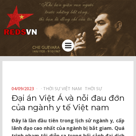
Kênh chia sẻ tri thức cộng đồng
Menu
⠀
POSTED
04/09/2023
THỜI SỰ VIỆT NAM⠀
THỜI SỰ⠀
ON
Đại án Việt Á và nỗi đau đớn
của ngành y tế Việt nam
Đây là lần đầu tiên trong lịch sử ngành y, cấp
lãnh đạo cao nhất của ngành bị bắt giam. Quá
trình phạm tội diễn ra trong bối cảnh đại dịch