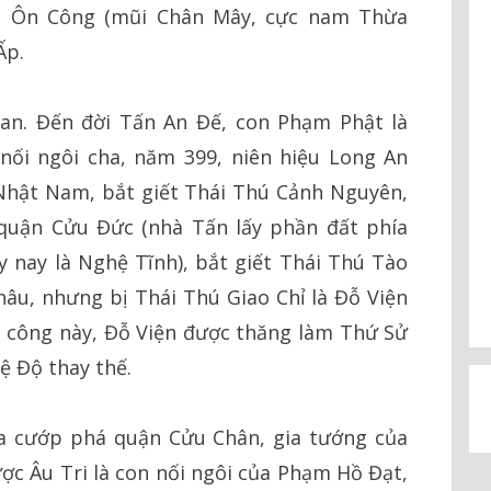
ến Ôn Công (mũi Chân Mây, cực nam Thừa
Ấp.
an. Đến đời Tấn An Đế, con Phạm Phật là
nối ngôi cha, năm 399, niên hiệu Long An
 Nhật Nam, bắt giết Thái Thú Cảnh Nguyên,
 quận Cửu Đức (nhà Tấn lấy phần đất phía
 nay là Nghệ Tĩnh), bắt giết Thái Thú Tào
âu, nhưng bị Thái Thú Giao Chỉ là Đỗ Viện
n công này, Đỗ Viện được thăng làm Thứ Sử
ệ Độ thay thế.
a cướp phá quận Cửu Chân, gia tướng của
ợc Âu Tri là con nối ngôi của Phạm Hồ Đạt,