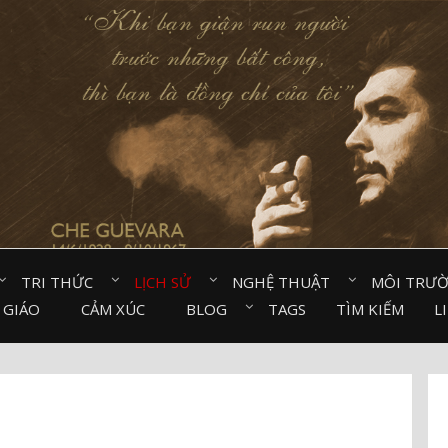
TRI THỨC⠀
LỊCH SỬ⠀
NGHỆ THUẬT⠀
MÔI TRƯ
 GIÁO⠀
CẢM XÚC⠀
BLOG⠀
TAGS
TÌM KIẾM
L