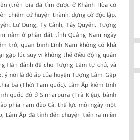
ên (trên bia đá tìm được ở Khánh Hòa có
 lên chiếm cứ huyện thành, dựng cờ độc lập.
yện: Lư Dung, Tỵ Cảnh, Tây Quyển, Tượng
âm nằm ở phần đất tỉnh Quảng Nam ngày
iểm trở, quan binh Lĩnh Nam không có khả
lại gặp lúc suy vi không thể điều động quân
ông Hán đành để cho Tượng Lâm tự chủ, và
p, ý nói là đô ấp của huyện Tượng Lâm. Gặp
 chia ba (Thời Tam quốc), Lâm Ấp kiêm tính
ịnh quốc đô ở Sinharpura (Trà Kiệu), bành
vào phía nam đèo Cả, thế lực mỗi ngày một
p, Lâm Ấp đã tính đến chuyện tiến ra miền