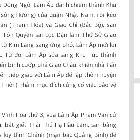
hà Đông Ngô, Lâm Ấp đánh chiếm thành Khu
 sông Hương) của quận Nhật Nam, rồi kéo
n (Thanh Hóa) và Giao Chỉ (Bắc Bộ), san
a Tôn Quyền sai Lục Dận làm Thứ Sử Giao
 từ Kim Lăng sang ứng phó, Lâm Ấp mới lui
c. Từ đó, Lâm Ấp sửa sang Khu Túc thành
iến binh cướp phá Giao Châu khiến nhà Tấn
ển tiếp giáp với Lâm Ấp để lập thêm huyện
Thiên) nhằm mục đích củng cố việc bảo vệ
u Vĩnh Hòa thứ 3, vua Lâm Ấp Phạm Văn cử
, bắt giết Thái Thú Hạ Hầu Lãm, san bằng
y lũy Bình Chánh (mạn bắc Quảng Bình) để