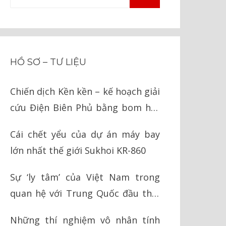
TÌM
kiếm
KIẾM
cho:
HỒ SƠ – TƯ LIỆU
Chiến dịch Kền kền – kế hoạch giải
cứu Điện Biên Phủ bằng bom hạt
nhân của Mỹ
Cái chết yểu của dự án máy bay
lớn nhất thế giới Sukhoi KR-860
Sự ‘ly tâm’ của Việt Nam trong
quan hệ với Trung Quốc đầu thời
Nguyễn
Những thí nghiệm vô nhân tính