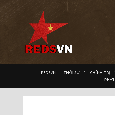
Kênh chia sẻ tri thức cộng đồng
REDSVN
THỜI SỰ⠀
CHÍNH TRỊ⠀
PHẬT