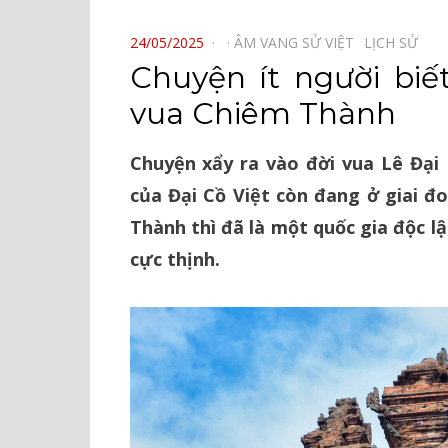
⠀
POSTED
24/05/2025
ÂM VANG SỬ VIỆT⠀
LỊCH SỬ⠀
ON
Chuyện ít người biế
vua Chiêm Thành
Chuyện xẩy ra vào đời vua Lê Đại 
của Đại Cồ Việt còn đang ở giai đ
Thành thì đã là một quốc gia độc l
cực thịnh.