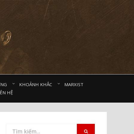
ỜNG⠀
KHOẢNH KHẮC⠀
MARXIST⠀
IÊN HỆ
Tìm