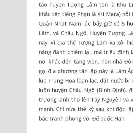
tào huyện Tượng Lâm tên là Khu Li
khắc tên tiếng Phạn là Xri Mara) nổi
Quận Nhật Nam lúc bấy giờ có 5 hu
Lâm, và Châu Ngô. Huyện Tượng L
nay. Vì địa thế Tượng Lâm xa xôi h
năng đánh chiếm lại, mà triều đình 
nơi khác đến tăng viện, nên nhà Đ
gọi địa phương tân lập này là Lâm Ấ
lúc Trung Hoa loạn lạc, đất nước bị
luôn huyện Châu Ngô (Bình Định), đ
trướng lãnh thổ lên Tây Nguyên và 
mạnh. Chỉ nửa thế kỷ sau khi độc lậ
bắc tranh phong với Đế quốc Hán.