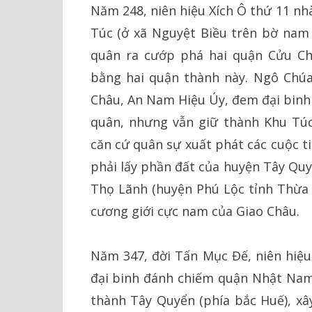
Năm 248, niên hiệu Xích Ô thứ 11 n
Túc (ở xã Nguyệt Biều trên bờ nam
quân ra cướp phá hai quận Cửu Châ
bằng hai quận thành này. Ngô Chú
Châu, An Nam Hiệu Úy, đem đại binh
quân, nhưng vẫn giữ thành Khu Tú
căn cứ quân sự xuất phát các cuộc t
phải lấy phần đất của huyện Tây Quy
Thọ Lãnh (huyện Phú Lộc tỉnh Thừa 
cương giới cực nam của Giao Châu.
Năm 347, đời Tấn Mục Đế, niên hiệ
đại binh đánh chiếm quận Nhật Nam
thành Tây Quyển (phía bắc Huế), xâ