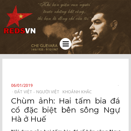
Kênh chia sẻ tri thức cộng đồng
Menu
⠀
POSTED
06/01/2019
ON
ĐẤT VIỆT - NGƯỜI VIỆT⠀
KHOẢNH KHẮC⠀
Chùm ảnh: Hai tấm bia đá
cổ đặc biệt bên sông Ngự
Hà ở Huế