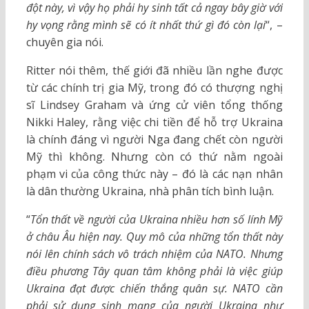
đột này, vì vậy họ phải hy sinh tất cả ngay bây giờ với
hy vọng rằng mình sẽ có ít nhất thứ gì đó còn lại
“, –
chuyên gia nói.
Ritter nói thêm, thế giới đã nhiều lần nghe được
từ các chính trị gia Mỹ, trong đó có thượng nghị
sĩ Lindsey Graham và ứng cử viên tổng thống
Nikki Haley, rằng việc chi tiền để hỗ trợ Ukraina
là chính đáng vì người Nga đang chết còn người
Mỹ thì không. Nhưng còn có thứ nằm ngoài
phạm vi của công thức này – đó là các nạn nhân
là dân thường Ukraina, nhà phân tích bình luận.
“
Tổn thất về người của Ukraina nhiều hơn số lính Mỹ
ở châu Âu hiện nay. Quy mô của những tổn thất này
nói lên chính sách vô trách nhiệm của NATO. Nhưng
điều phương Tây quan tâm không phải là việc giúp
Ukraina đạt được chiến thắng quân sự. NATO cần
phải sử dụng sinh mạng của người Ukraina như