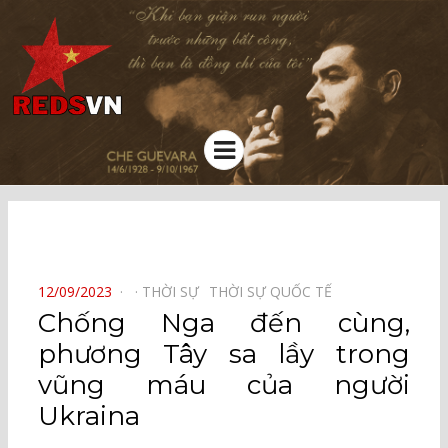
Kênh chia sẻ tri thức cộng đồng
Menu
⠀
POSTED
12/09/2023
THỜI SỰ⠀
THỜI SỰ QUỐC TẾ⠀
ON
Chống Nga đến cùng,
phương Tây sa lầy trong
vũng máu của người
Ukraina