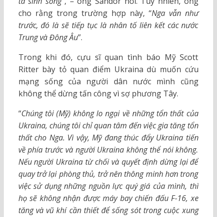
ta sinh sống
“, – ông Sandor nói. Tuy nhiên, ông
cho rằng trong trường hợp này, “
Nga vẫn như
trước, đó là sẽ tiếp tục là nhân tố liên kết các nước
Trung và Đông Âu
”.
Trong khi đó, cựu sĩ quan tình báo Mỹ Scott
Ritter bày tỏ quan điểm Ukraina dù muốn cứu
mạng sống của người dân nước mình cũng
không thể dừng tấn công vì sợ phương Tây.
“
Chúng tôi (Mỹ) không lo ngại về những tổn thất của
Ukraina, chúng tôi chỉ quan tâm đến việc gia tăng tổn
thất cho Nga. Vì vậy, Mỹ đang thúc đẩy Ukraina tiến
về phía trước và người Ukraina không thể nói không.
Nếu người Ukraina từ chối và quyết định dừng lại để
quay trở lại phòng thủ, trở nên thông minh hơn trong
việc sử dụng những nguồn lực quý giá của mình, thì
họ sẽ không nhận được máy bay chiến đấu F-16, xe
tăng và vũ khí cần thiết để sống sót trong cuộc xung