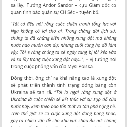
sa lầy, Tướng Andor Sandor – cựu Giám đốc cơ
quan tình báo quân sự CH Séc – tuyên bố.
“
Tất cả đều nói rằng cuộc chiến tranh tổng lực với
Nga không có lợi cho ai. Trong chặng dài lịch sử,
chúng ta đã chứng kiến ​​những xung đột mà không
nước nào muốn can dự, nhưng cuối cùng họ đã làm
vậy. Tôi e rằng chúng ta sẽ ngày càng bị lôi kéo vào
và sa lầy trong cuộc xung đột này…
“, – vị tướng nói
trong cuộc phỏng vấn của Mysl Polska.
Đồng thời, ông chỉ ra khả năng cao là xung đột
sẽ phát triển thành tình trạng đóng băng còn
Ukraina sẽ tan rã. “
Tôi lo ngại rằng xung đột ở
Ukraina là cuộc chiến sẽ kết thúc với sự sụp đổ của
nước này, kèm theo bao tổn thất và tàn phá nặng nề.
Trên thế giới sẽ có cuộc xung đột đóng băng khác,
gây ra nhiều vấn đề cho khu vực châu Âu nơi chúng