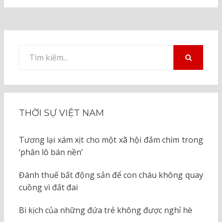
Tìm
kiếm
TÌM
KIẾM
cho:
THỜI SỰ VIỆT NAM
Tương lại xám xịt cho một xã hội đắm chìm trong
‘phân lô bán nền’
Đánh thuế bất động sản để con cháu không quay
cuồng vì đất đai
Bi kịch của những đứa trẻ không được nghỉ hè