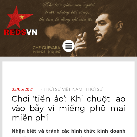
Kênh chia sẻ tri thức cộng đồng
Menu
⠀
POSTED
03/05/2021
THỜI SỰ VIỆT NAM⠀
THỜI SỰ⠀
ON
Chơi ‘tiền ảo’: Khi chuột lao
vào bẫy vì miếng phô mai
miễn phí
Nhận biết và tránh các hình thức kinh doanh