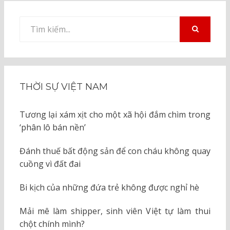
Tìm
kiếm
TÌM
KIẾM
cho:
THỜI SỰ VIỆT NAM
Tương lại xám xịt cho một xã hội đắm chìm trong
‘phân lô bán nền’
Đánh thuế bất động sản để con cháu không quay
cuồng vì đất đai
Bi kịch của những đứa trẻ không được nghỉ hè
Mải mê làm shipper, sinh viên Việt tự làm thui
chột chính mình?