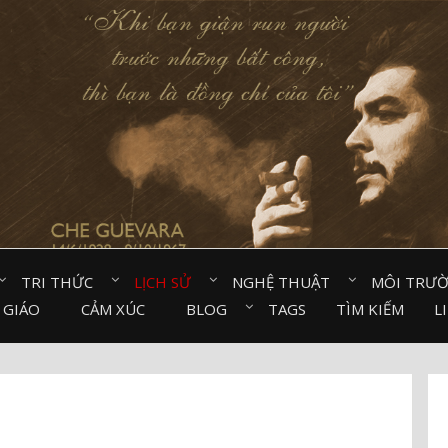
TRI THỨC⠀
LỊCH SỬ⠀
NGHỆ THUẬT⠀
MÔI TRƯ
 GIÁO⠀
CẢM XÚC⠀
BLOG⠀
TAGS
TÌM KIẾM
L