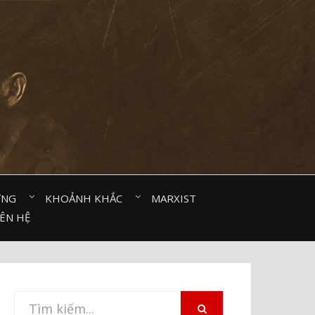
ỜNG⠀
KHOẢNH KHẮC⠀
MARXIST⠀
IÊN HỆ
Tìm