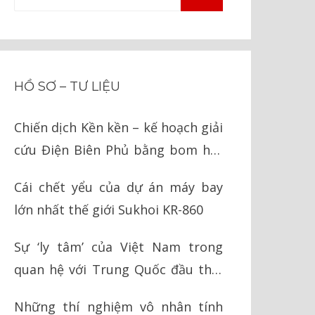
TÌM
kiếm
KIẾM
cho:
HỒ SƠ – TƯ LIỆU
Chiến dịch Kền kền – kế hoạch giải
cứu Điện Biên Phủ bằng bom hạt
nhân của Mỹ
Cái chết yểu của dự án máy bay
lớn nhất thế giới Sukhoi KR-860
Sự ‘ly tâm’ của Việt Nam trong
quan hệ với Trung Quốc đầu thời
Nguyễn
Những thí nghiệm vô nhân tính