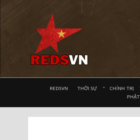
Kênh chia sẻ tri thức cộng đồng
REDSVN
THỜI SỰ⠀
CHÍNH TRỊ⠀
PHẬT