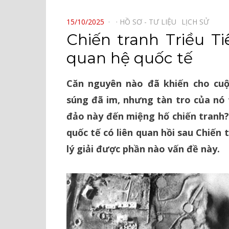
⠀
POSTED
15/10/2025
HỒ SƠ - TƯ LIỆU⠀
LỊCH SỬ⠀
ON
Chiến tranh Triều Ti
quan hệ quốc tế
Căn nguyên nào đã khiến cho cuộc
súng đã im, nhưng tàn tro của nó t
đảo này đến miệng hố chiến tranh?
quốc tế có liên quan hồi sau Chiến 
lý giải được phần nào vấn đề này.