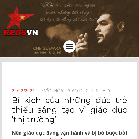
Kênh chia sẻ tri thức cộng đồng
Menu
⠀
POSTED
25/02/2026
VĂN HÓA - GIÁO DỤC⠀
TRI THỨC⠀
ON
Bi kịch của những đứa trẻ
thiếu sáng tạo vì giáo dục
‘thị trường’
Nền giáo dục đang vận hành và bị bó buộc bởi