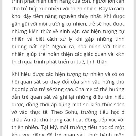
trình phát hiện tiềm năng của con, người lớn cần
cho trẻ tiếp xúc nhiều với thiên nhiên. Đây là cách
khơi dậy tiềm năng nguyên thủy nhất. Khi được
gần gũi với môi trường tự nhiên, trẻ sẽ học được
những kiến thức về sinh vật, các hiện tượng tự
nhiên và biết cách xử lý khi gặp những tình
huống bất ngờ. Ngoài ra, hòa mình với thiên
nhiên giúp trẻ hoàn thiện các giác quan và kích
thích quá trình phát triển trí tuệ, tinh thần.
Khi hiểu được các hiện tượng tự nhiên và có cơ
hội quan sát sự thay đổi của sinh vật, hứng thú
học tập của trẻ sẽ tăng cao. Cha mẹ có thể hướng
dẫn trẻ quan sát và ghi lại những điều tìm hiểu
được, đồng thời áp dụng một số kiến thức sách
vở vào thực tế. Theo Sohu, trường tiểu học ở
châu Âu rất chú trọng các hoạt động tiếp xúc với
thiên nhiên. Tại Mỹ, mỗi trường tiểu học có một
khu vực riêng để trẻ quan sát, thực hành môn