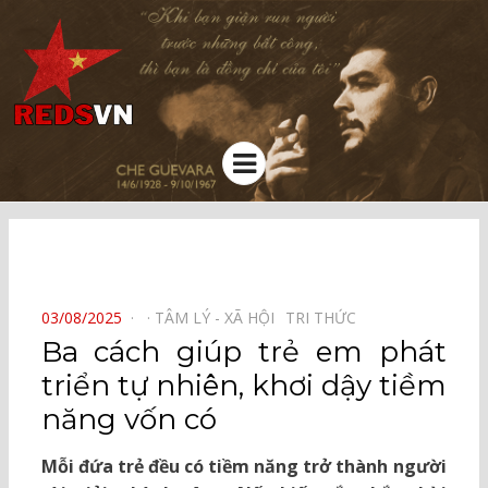
Kênh chia sẻ tri thức cộng đồng
Menu
⠀
POSTED
03/08/2025
TÂM LÝ - XÃ HỘI⠀
TRI THỨC⠀
ON
Ba cách giúp trẻ em phát
triển tự nhiên, khơi dậy tiềm
năng vốn có
Mỗi đứa trẻ đều có tiềm năng trở thành người