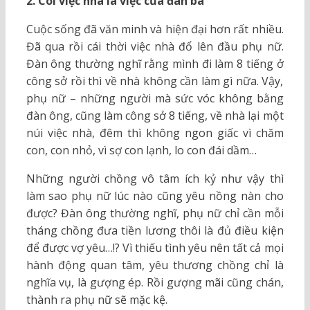
2. Coi việc nhà là việc của đàn bà
Cuộc sống đã văn minh và hiện đại hơn rất nhiều.
Đã qua rồi cái thời việc nhà đổ lên đầu phụ nữ.
Đàn ông thường nghĩ rằng mình đi làm 8 tiếng ở
công sở rồi thì về nhà không cần làm gì nữa. Vậy,
phụ nữ – những người mà sức vóc không bằng
đàn ông, cũng làm công sở 8 tiếng, về nhà lại một
núi việc nhà, đêm thì không ngon giấc vì
chăm
con
, con nhỏ, vì sợ con lạnh, lo con đái dầm…
Những người chồng vô tâm ích kỷ như vậy thì
làm sao phụ nữ lúc nào cũng yêu nồng nàn cho
được? Đàn ông thường nghĩ, phụ nữ chỉ cần mỗi
tháng chồng đưa tiền lương thôi là đủ điều kiện
để được vợ yêu…!? Vì thiếu
tình yêu
nên tất cả mọi
hành động quan tâm, yêu thương chồng chỉ là
nghĩa vụ, là gượng ép. Rồi gượng mãi cũng chán,
thành ra phụ nữ sẽ mặc kệ.