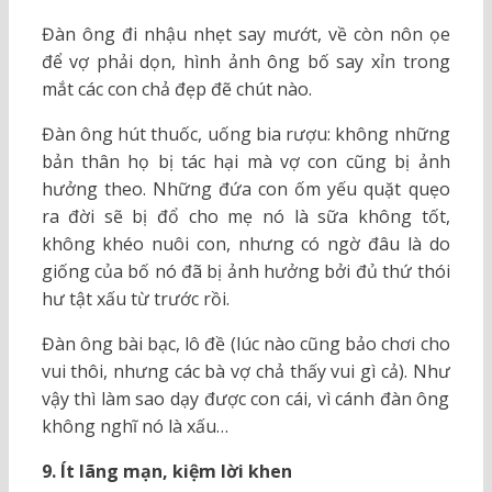
Đàn ông đi nhậu nhẹt say mướt, về còn nôn ọe
để vợ phải dọn, hình ảnh ông bố say xỉn trong
mắt các con chả đẹp đẽ chút nào.
Đàn ông hút thuốc, uống bia rượu: không những
bản thân họ bị tác hại mà vợ con cũng bị ảnh
hưởng theo. Những đứa con ốm yếu quặt quẹo
ra đời sẽ bị đổ cho mẹ nó là sữa không tốt,
không khéo
nuôi con
, nhưng có ngờ đâu là do
giống của bố nó đã bị ảnh hưởng bởi đủ thứ thói
hư tật xấu từ trước rồi.
Đàn ông bài bạc, lô đề (lúc nào cũng bảo chơi cho
vui thôi, nhưng các bà vợ chả thấy vui gì cả). Như
vậy thì làm sao dạy được con cái, vì cánh đàn ông
không nghĩ nó là xấu…
9. Ít lãng mạn, kiệm lời khen