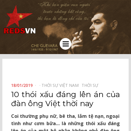
Kênh chia sẻ tri thức cộng đồng
Menu
⠀
POSTED
18/01/2019
THỜI SỰ VIỆT NAM⠀
THỜI SỰ⠀
ON
10 thói xấu đáng lên án của
đàn ông Việt thời nay
Coi thường phụ nữ, bê tha, lắm tệ nạn, ngoại
tình như cơm bữa… là những thói xấu đáng
lên án của một bộ phận không nhỏ đàn ông