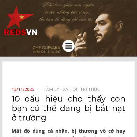
Kênh chia sẻ tri thức cộng đồng
Menu
⠀
POSTED
13/11/2025
TÂM LÝ - XÃ HỘI⠀
TRI THỨC⠀
ON
10 dấu hiệu cho thấy con
bạn có thể đang bị bắt nạt
ở trường
Mất đồ dùng cá nhân, bị thương vô cớ hay