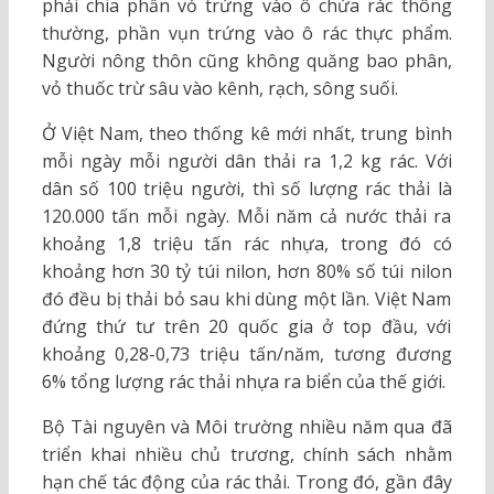
phải chia phần vỏ trứng vào ô chứa rác thông
thường, phần vụn trứng vào ô rác thực phẩm.
Người nông thôn cũng không quăng bao phân,
vỏ thuốc trừ sâu vào kênh, rạch, sông suối.
Ở Việt Nam, theo thống kê mới nhất, trung bình
mỗi ngày mỗi người dân thải ra 1,2 kg rác. Với
dân số 100 triệu người, thì số lượng rác thải là
120.000 tấn mỗi ngày. Mỗi năm cả nước thải ra
khoảng 1,8 triệu tấn rác nhựa, trong đó có
khoảng hơn 30 tỷ túi nilon, hơn 80% số túi nilon
đó đều bị thải bỏ sau khi dùng một lần. Việt Nam
đứng thứ tư trên 20 quốc gia ở top đầu, với
khoảng 0,28-0,73 triệu tấn/năm, tương đương
6% tổng lượng rác thải nhựa ra biển của thế giới.
Bộ Tài nguyên và Môi trường nhiều năm qua đã
triển khai nhiều chủ trương, chính sách nhằm
hạn chế tác động của rác thải. Trong đó, gần đây