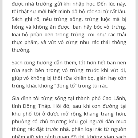
được nhà trường gửi khi nhập học. Đến lúc này,
tôi thật sự mới biết mình đã bỏ rác sai từ rất lâu.
Sách ghi rõ, nếu trứng sống, trứng luộc mà bị
hỏng và không ăn được, bạn hãy bóc vỏ trứng,
loại bỏ phần bên trong trứng, coi như rác thải
thực phẩm, và vứt vỏ cứng như rác thải thông
thường.
Sách cũng hướng dẫn thêm, tốt hơn hết bạn nên
rửa sạch bên trong vỏ trứng trước khi vứt đi,
giúp vỏ không bị thối rữa khiến bọ, gián hay côn
trùng khác không “đóng tổ” trong túi rác.
Gia đình tôi từng sống tại thành phố Cao Lãnh,
tỉnh Đồng Tháp. Hồi đó, sau khi con đường tại
khu phố tôi ở được mở rộng khang trang hơn,
phường có chủ trương kêu gọi người dân mua
thùng rác đặt trước nhà, phân loại rác từ nguồn
nhằm giữ gìn cảnh quan đô thị, không gian sạch