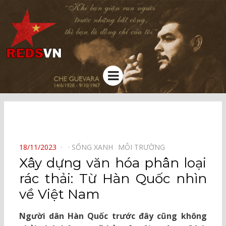
Kênh chia sẻ tri thức cộng đồng
Menu
⠀
POSTED
18/11/2023
SỐNG XANH⠀
MÔI TRƯỜNG⠀
ON
Xây dựng văn hóa phân loại
rác thải: Từ Hàn Quốc nhìn
về Việt Nam
Người dân Hàn Quốc trước đây cũng không