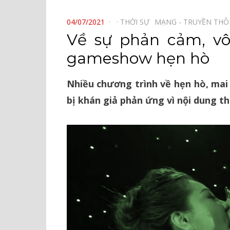
⠀
POSTED
04/07/2021
THỜI SỰ⠀
MẠNG - TRUYỀN TH
ON
Về sự phản cảm, vô
gameshow hẹn hò
Nhiều chương trình về hẹn hò, mai
bị khán giả phản ứng vì nội dung t