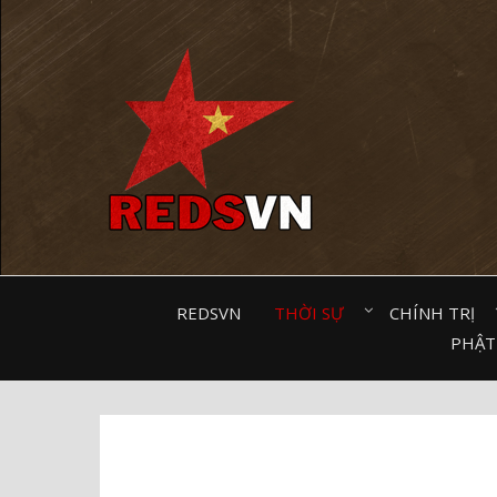
Kênh chia sẻ tri thức cộng đồng
REDSVN
THỜI SỰ⠀
CHÍNH TRỊ⠀
PHẬT