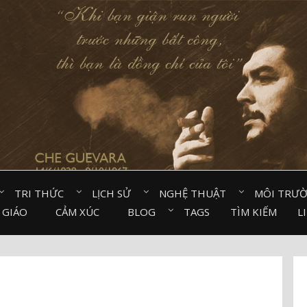
TRI THỨC⠀
LỊCH SỬ⠀
NGHỆ THUẬT⠀
MÔI TRƯ
 GIÁO⠀
CẢM XÚC⠀
BLOG⠀
TAGS
TÌM KIẾM
L