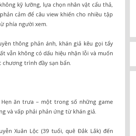
không kỹ lưỡng, lựa chọn nhân vật cẩu thả,
 phản cảm để câu view khiến cho nhiều tập
từ phía người xem.
uyền thông phản ánh, khán giả kêu gọi tẩy
uất vẫn không có dấu hiệu nhận lỗi và muốn
ác chương trình đầy sạn bẩn.
h Hẹn ăn trưa – một trong số những game
g và vấp phải phản ứng từ khán giả.
yễn Xuân Lộc (39 tuổi, quê Đắk Lắk) đến