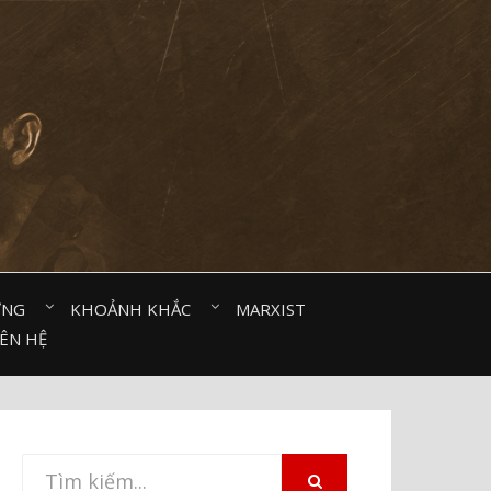
ỜNG⠀
KHOẢNH KHẮC⠀
MARXIST⠀
IÊN HỆ
Tìm