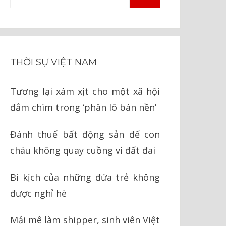
TÌM
kiếm
KIẾM
cho:
THỜI SỰ VIỆT NAM
Tương lại xám xịt cho một xã hội
đắm chìm trong ‘phân lô bán nền’
Đánh thuế bất động sản để con
cháu không quay cuồng vì đất đai
Bi kịch của những đứa trẻ không
được nghỉ hè
Mải mê làm shipper, sinh viên Việt