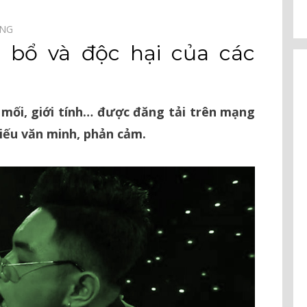
ÔNG⠀
 bổ và độc hại của các
 mối, giới tính… được đăng tải trên mạng
hiếu văn minh, phản cảm.