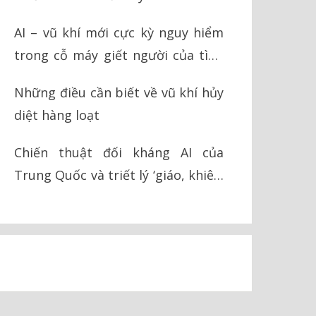
AI – vũ khí mới cực kỳ nguy hiểm
trong cỗ máy giết người của tình
báo Israel
Những điều cần biết về vũ khí hủy
diệt hàng loạt
Chiến thuật đối kháng AI của
Trung Quốc và triết lý ‘giáo, khiên’
trong chiến tranh hiện đại