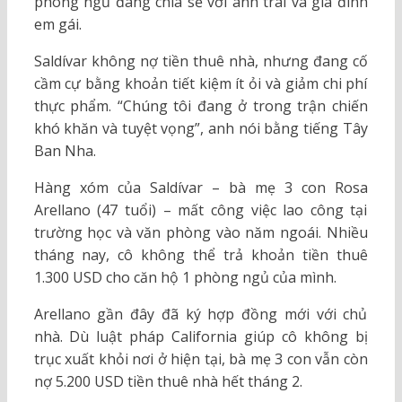
phòng ngủ đang chia sẻ với anh trai và gia đình
em gái.
Saldívar không nợ tiền thuê nhà, nhưng đang cố
cầm cự bằng khoản tiết kiệm ít ỏi và giảm chi phí
thực phẩm. “Chúng tôi đang ở trong trận chiến
khó khăn và tuyệt vọng”, anh nói bằng tiếng Tây
Ban Nha.
Hàng xóm của Saldívar – bà mẹ 3 con Rosa
Arellano (47 tuổi) – mất công việc lao công tại
trường học và văn phòng vào năm ngoái. Nhiều
tháng nay, cô không thể trả khoản tiền thuê
1.300 USD cho căn hộ 1 phòng ngủ của mình.
Arellano gần đây đã ký hợp đồng mới với chủ
nhà. Dù luật pháp California giúp cô không bị
trục xuất khỏi nơi ở hiện tại, bà mẹ 3 con vẫn còn
nợ 5.200 USD tiền thuê nhà hết tháng 2.