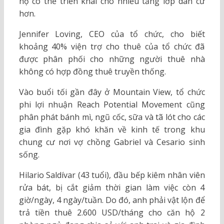
họ có thể triển khai cho nhiều tầng lớp dân cư
hơn.
Jennifer Loving, CEO của tổ chức, cho biết
khoảng 40% viện trợ cho thuê của tổ chức đã
được phân phối cho những người thuê nhà
không có hợp đồng thuê truyền thống.
Vào buổi tối gần đây ở Mountain View, tổ chức
phi lợi nhuận Reach Potential Movement cũng
phân phát bánh mì, ngũ cốc, sữa và tã lót cho các
gia đình gặp khó khăn về kinh tế trong khu
chung cư nơi vợ chồng Gabriel và Cesario sinh
sống.
Hilario Saldívar (43 tuổi), đầu bếp kiêm nhân viên
rửa bát, bị cắt giảm thời gian làm việc còn 4
giờ/ngày, 4 ngày/tuần. Do đó, anh phải vật lộn để
trả tiền thuê 2.600 USD/tháng cho căn hộ 2