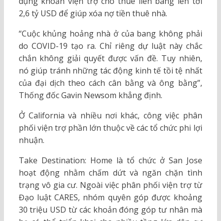
dụng khoản viện trợ cho thuê liên bang lên tới
2,6 tỷ USD để giúp xóa nợ tiền thuê nhà.
“Cuộc khủng hoảng nhà ở của bang không phải
do COVID-19 tạo ra. Chỉ riêng dự luật này chắc
chắn không giải quyết được vấn đề. Tuy nhiên,
nó giúp tránh những tác động kinh tế tồi tệ nhất
của đại dịch theo cách cân bằng và ông bằng”,
Thống đốc Gavin Newsom khẳng định.
Ở California và nhiều nơi khác, công việc phân
phối viện trợ phần lớn thuộc về các tổ chức phi lợi
nhuận.
Take Destination: Home là tổ chức ở San Jose
hoạt động nhằm chấm dứt và ngăn chặn tình
trạng vô gia cư. Ngoài việc phân phối viện trợ từ
Đạo luật CARES, nhóm quyên góp được khoảng
30 triệu USD từ các khoản đóng góp tư nhân mà