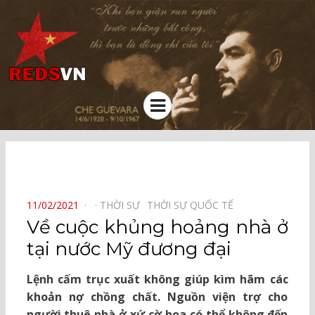
Kênh chia sẻ tri thức cộng đồng
Menu
⠀
POSTED
11/02/2021
THỜI SỰ⠀
THỜI SỰ QUỐC TẾ⠀
ON
Về cuộc khủng hoảng nhà ở
tại nước Mỹ đương đại
Lệnh cấm trục xuất không giúp kìm hãm các
khoản nợ chồng chất. Nguồn viện trợ cho
người thuê nhà ở xứ cờ hoa có thể không đến