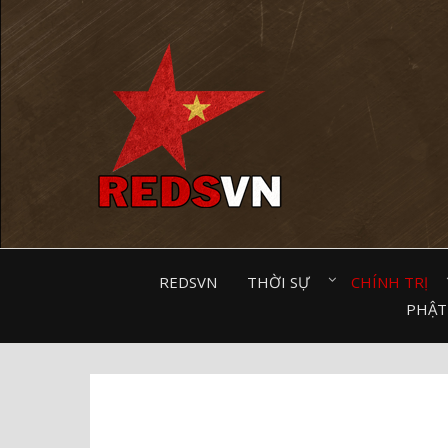
Kênh chia sẻ tri thức cộng đồng
REDSVN
THỜI SỰ⠀
CHÍNH TRỊ⠀
PHẬT