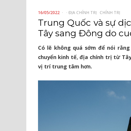
⠀
POSTED
16/05/2022
ĐỊA CHÍNH TRỊ⠀
CHÍNH TRỊ⠀
ON
Trung Quốc và sự dịc
Tây sang Đông do cu
Có lẽ không quá sớm để nói rằng 
chuyển kinh tế, địa chính trị từ 
vị trí trung tâm hơn.