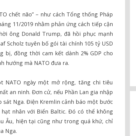
TO chết não” – như cách Tổng thống Pháp
áng 11/2019 nhằm phản ứng cách tiếp cận
 thời ông Donald Trump, đã hồi phục mạnh
f Scholz tuyên bố gói tài chính 105 tỷ USD
g bị, đồng thời cam kết dành 2% GDP cho
nh hướng mà NATO đưa ra.
t NATO ngày một mở rộng, tăng chi tiêu
ất an ninh. Đơn cử, nếu Phần Lan gia nhập
p sát Nga. Điện Kremlin cảnh báo một bước
hạt nhân với Biển Baltic. Đó có thể không
âu Âu, hiện tại cũng như trong quá khứ, chỉ
ủa Nga.