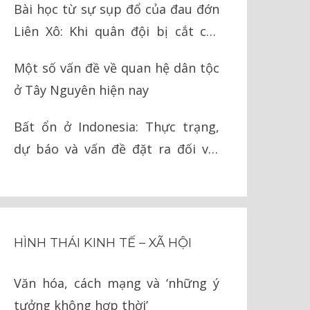
Bài học từ sự sụp đổ của đau đớn
Liên Xô: Khi quân đội bị cắt cụt
chân tay
Một số vấn đề về quan hệ dân tộc
ở Tây Nguyên hiện nay
Bất ổn ở Indonesia: Thực trạng,
dự báo và vấn đề đặt ra đối với
Việt Nam
HÌNH THÁI KINH TẾ – XÃ HỘI
Văn hóa, cách mạng và ‘những ý
tưởng không hợp thời’