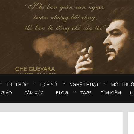
TRI THỨC⠀
LỊCH SỬ⠀
NGHỆ THUẬT⠀
MÔI TRƯ
 GIÁO⠀
CẢM XÚC⠀
BLOG⠀
TAGS
TÌM KIẾM
L