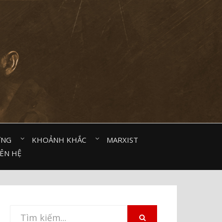
ỜNG⠀
KHOẢNH KHẮC⠀
MARXIST⠀
IÊN HỆ
Tìm