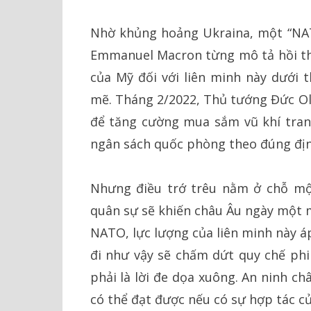
Nhờ khủng hoảng Ukraina, một “NA
Emmanuel Macron từng mô tả hồi th
của Mỹ đối với liên minh này dưới
mẽ. Tháng 2/2022, Thủ tướng Đức Ola
để tăng cường mua sắm vũ khí tran
ngân sách quốc phòng theo đúng đị
Nhưng điều trớ trêu nằm ở chỗ mộ
quân sự sẽ khiến châu Âu ngày một m
NATO, lực lượng của liên minh này á
đi như vậy sẽ chấm dứt quy chế phi 
phải là lời đe dọa xuông. An ninh ch
có thể đạt được nếu có sự hợp tác c