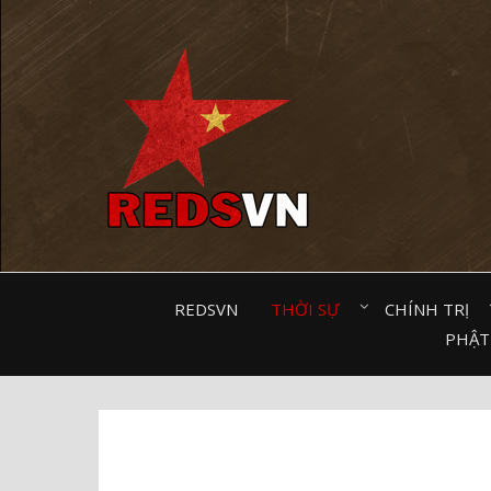
Kênh chia sẻ tri thức cộng đồng
REDSVN
THỜI SỰ⠀
CHÍNH TRỊ⠀
PHẬT