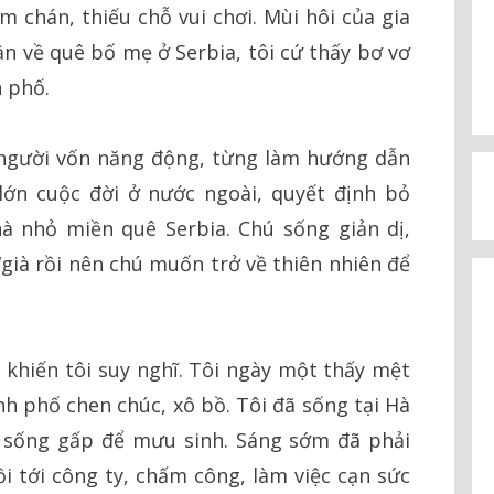
m chán, thiếu chỗ vui chơi. Mùi hôi của gia
ần về quê bố mẹ ở Serbia, tôi cứ thấy bơ vơ
h phố.
t người vốn năng động, từng làm hướng dẫn
lớn cuộc đời ở nước ngoài, quyết định bỏ
à nhỏ miền quê Serbia. Chú sống giản dị,
“già rồi nên chú muốn trở về thiên nhiên để
g khiến tôi suy nghĩ. Tôi ngày một thấy mệt
ành phố chen chúc, xô bồ. Tôi đã sống tại Hà
g sống gấp để mưu sinh. Sáng sớm đã phải
ồi tới công ty, chấm công, làm việc cạn sức