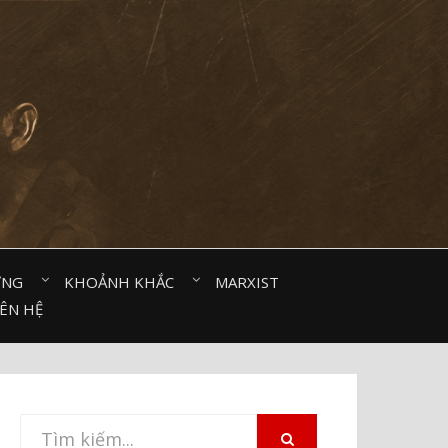
ỜNG⠀
KHOẢNH KHẮC⠀
MARXIST⠀
IÊN HỆ
Tìm