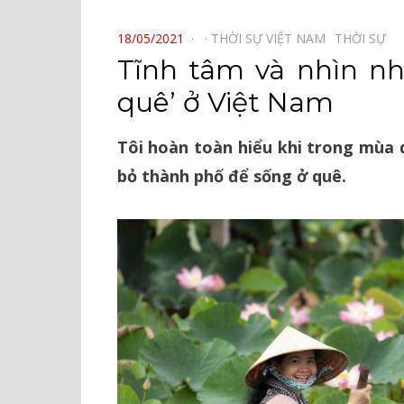
⠀
POSTED
18/05/2021
THỜI SỰ VIỆT NAM⠀
THỜI SỰ⠀
ON
Tĩnh tâm và nhìn nh
quê’ ở Việt Nam
Tôi hoàn toàn hiểu khi trong mùa 
bỏ thành phố để sống ở quê.