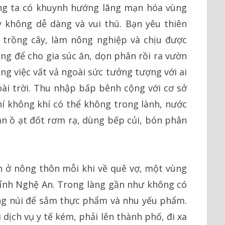
húng ta có khuynh hướng lãng mạn hóa vùng
y không dễ dàng và vui thú. Bạn yêu thiên
 trồng cây, làm nông nghiệp và chịu được
áng để cho gia súc ăn, dọn phân rồi ra vườn
ng việc vất vả ngoài sức tưởng tượng với ai
ài trời. Thu nhập bấp bênh cộng với cơ sở
hí không khí có thể không trong lành, nước
n ồ ạt đốt rơm rạ, dùng bếp củi, bón phân
n ở nông thôn mỗi khi về quê vợ, một vùng
 tỉnh Nghệ An. Trong làng gần như không có
ng núi để sắm thực phẩm và nhu yếu phẩm.
 dịch vụ y tế kém, phải lên thành phố, đi xa