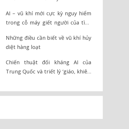
AI – vũ khí mới cực kỳ nguy hiểm
trong cỗ máy giết người của tình
báo Israel
Những điều cần biết về vũ khí hủy
diệt hàng loạt
Chiến thuật đối kháng AI của
Trung Quốc và triết lý ‘giáo, khiên’
trong chiến tranh hiện đại