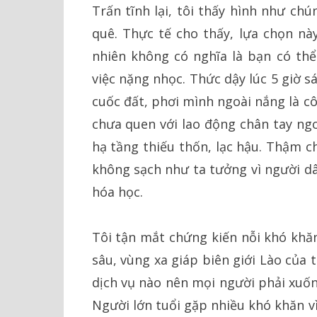
Trấn tĩnh lại, tôi thấy hình như c
quê. Thực tế cho thấy, lựa chọn nà
nhiên không có nghĩa là bạn có thể
việc nặng nhọc. Thức dậy lúc 5 giờ s
cuốc đất, phơi mình ngoài nắng là cô
chưa quen với lao động chân tay ngo
hạ tầng thiếu thốn, lạc hậu. Thậm c
không sạch như ta tưởng vì người dâ
hóa học.
Tôi tận mắt chứng kiến nỗi khó khă
sâu, vùng xa giáp biên giới Lào của
dịch vụ nào nên mọi người phải xuố
Người lớn tuổi gặp nhiều khó khăn vì