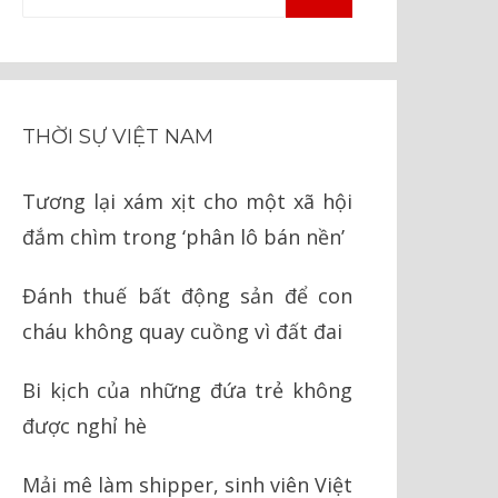
TÌM
kiếm
KIẾM
cho:
THỜI SỰ VIỆT NAM
Tương lại xám xịt cho một xã hội
đắm chìm trong ‘phân lô bán nền’
Đánh thuế bất động sản để con
cháu không quay cuồng vì đất đai
Bi kịch của những đứa trẻ không
được nghỉ hè
Mải mê làm shipper, sinh viên Việt