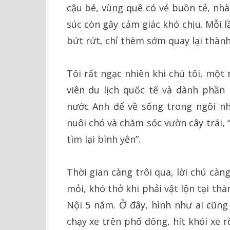
cậu bé, vùng quê có vẻ buồn tẻ, nhà
súc còn gây cảm giác khó chịu. Mỗi l
bứt rứt, chỉ thèm sớm quay lại thàn
Tôi rất ngạc nhiên khi chú tôi, mộ
viên du lịch quốc tế và dành phần 
nước Anh để về sống trong ngôi nh
nuôi chó và chăm sóc vườn cây trái, 
tìm lại bình yên”.
Thời gian càng trôi qua, lời chú càn
mỏi, khó thở khi phải vật lộn tại th
Nội 5 năm. Ở đây, hình như ai cũn
chạy xe trên phố đông, hít khói xe r