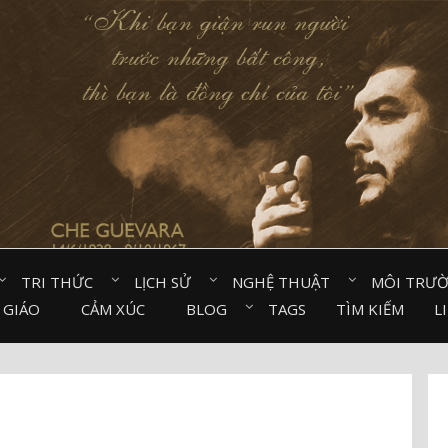
TRI THỨC⠀
LỊCH SỬ⠀
NGHỆ THUẬT⠀
MÔI TRƯ
 GIÁO⠀
CẢM XÚC⠀
BLOG⠀
TAGS
TÌM KIẾM
L