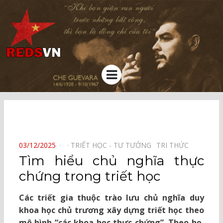
Kênh chia sẻ tri thức cộng đồng
Menu
⠀
POSTED
03/12/2025
TRIẾT HỌC - TƯ TƯỞNG⠀
TRI THỨC⠀
ON
Tìm hiểu chủ nghĩa thực
chứng trong triết học
Các triết gia thuộc trào lưu chủ nghĩa duy
khoa học chủ trương xây dựng triết học theo
mô hình “các khoa học thực chứng”. Theo họ,