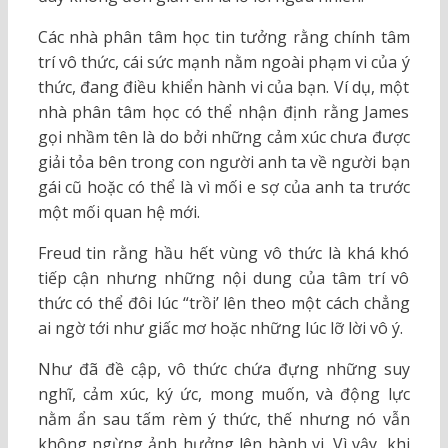
Các nhà phân tâm học tin tưởng rằng chính tâm
trí vô thức, cái sức mạnh nằm ngoài phạm vi của ý
thức, đang điều khiển hành vi của bạn. Ví dụ, một
nhà phân tâm học có thể nhận định rằng James
gọi nhầm tên là do bởi những cảm xúc chưa được
giải tỏa bên trong con người anh ta về người bạn
gái cũ hoặc có thể là vì mối e sợ của anh ta trước
một mối quan hệ mới.
Freud tin rằng hầu hết vùng vô thức là khá khó
tiếp cận nhưng những nội dung của tâm trí vô
thức có thể đôi lúc “trồi’ lên theo một cách chẳng
ai ngờ tới như giấc mơ hoặc những lúc lỡ lời vô ý.
Như đã đề cập, vô thức chứa đựng những suy
nghĩ, cảm xúc, ký ức, mong muốn, và động lực
nằm ẩn sau tấm rèm ý thức, thế nhưng nó vẫn
không ngừng ảnh hưởng lên hành vi. Vì vậy, khi