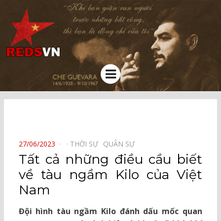
Kênh chia sẻ tri thức cộng đồng
Menu
⠀
POSTED
27/06/2023
THỜI SỰ⠀
QUÂN SỰ⠀
ON
Tất cả những điều cầu biết
về tàu ngầm Kilo của Việt
Nam
Đội hình tàu ngầm Kilo đánh dấu mốc quan