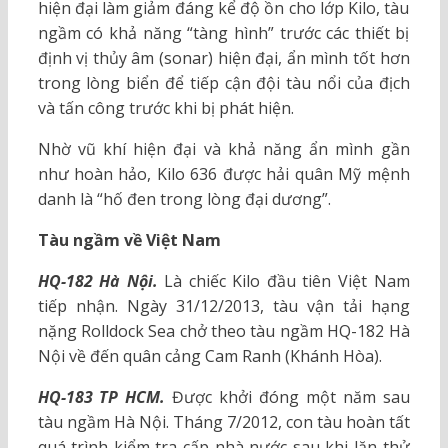
hiện đại làm giảm đáng kể độ ồn cho lớp Kilo, tàu
ngầm có khả năng “tàng hình” trước các thiết bị
định vị thủy âm (sonar) hiện đại, ẩn mình tốt hơn
trong lòng biển để tiếp cận đội tàu nổi của địch
và tấn công trước khi bị phát hiện.
Nhờ vũ khí hiện đại và khả năng ẩn mình gần
như hoàn hảo, Kilo 636 được hải quân Mỹ mệnh
danh là “hố đen trong lòng đại dương”.
Tàu ngầm về Việt Nam
HQ-182 Hà Nội.
Là chiếc Kilo đầu tiên Việt Nam
tiếp nhận. Ngày 31/12/2013, tàu vận tải hạng
nặng Rolldock Sea chở theo tàu ngầm HQ-182 Hà
Nội về đến quân cảng Cam Ranh (Khánh Hòa).
HQ-183 TP HCM.
Được khởi đóng một năm sau
tàu ngầm Hà Nội. Tháng 7/2012, con tàu hoàn tất
quá trình kiểm tra cấp nhà nước sau khi lặn thử