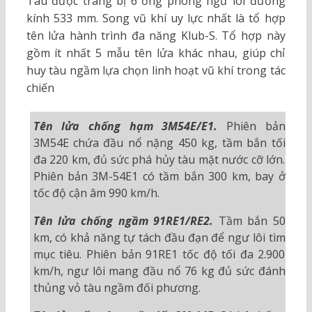
Tàu được trang bị 6 ống phóng ngư lôi đường
kính 533 mm. Song vũ khí uy lực nhất là tổ hợp
tên lửa hành trình đa năng Klub-S. Tổ hợp này
gồm ít nhất 5 mẫu tên lửa khác nhau, giúp chỉ
huy tàu ngầm lựa chọn linh hoạt vũ khí trong tác
chiến
Tên lửa chống hạm 3M54E/E1.
Phiên bản
3M54E chứa đầu nổ nặng 450 kg, tầm bắn tối
đa 220 km, đủ sức phá hủy tàu mặt nước cỡ lớn.
Phiên bản 3M-54E1 có tầm bắn 300 km, bay ở
tốc độ cận âm 990 km/h.
Tên lửa chống ngầm 91RE1/RE2.
Tầm bắn 50
km, có khả năng tự tách đầu đạn để ngư lôi tìm
mục tiêu. Phiên bản 91RE1 tốc độ tối đa 2.900
km/h, ngư lôi mang đầu nổ 76 kg đủ sức đánh
thủng vỏ tàu ngầm đối phương.