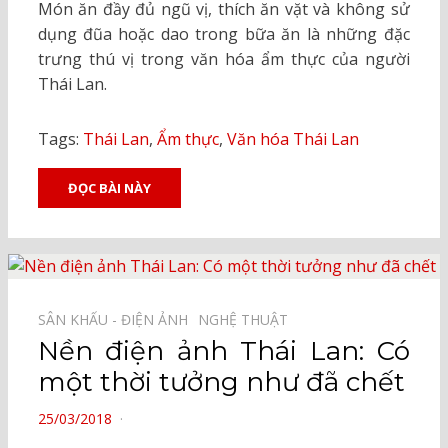
Món ăn đầy đủ ngũ vị, thích ăn vặt và không sử
dụng đũa hoặc dao trong bữa ăn là những đặc
trưng thú vị trong văn hóa ẩm thực của người
Thái Lan.
Tags:
Thái Lan
,
Ẩm thực
,
Văn hóa Thái Lan
ĐỌC BÀI NÀY
SÂN KHẤU - ĐIỆN ẢNH⠀
NGHỆ THUẬT⠀
Nền điện ảnh Thái Lan: Có
một thời tưởng như đã chết
POSTED
25/03/2018
ON