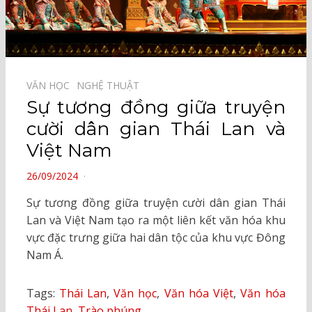
VĂN HỌC⠀
NGHỆ THUẬT⠀
Sự tương đồng giữa truyện
cười dân gian Thái Lan và
Việt Nam
POSTED
26/09/2024
ON
Sự tương đồng giữa truyện cười dân gian Thái
Lan và Việt Nam tạo ra một liên kết văn hóa khu
vực đặc trưng giữa hai dân tộc của khu vực Đông
Nam Á.
Tags:
Thái Lan
,
Văn học
,
Văn hóa Việt
,
Văn hóa
Thái Lan
,
Trào phúng