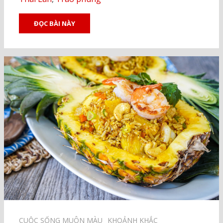
ĐỌC BÀI NÀY
CUỘC SỐNG MUÔN MÀU⠀
KHOẢNH KHẮC⠀