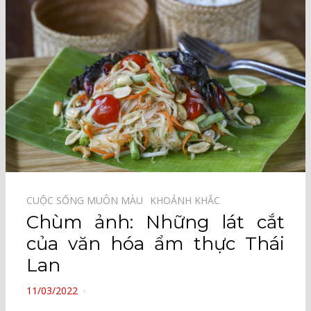
CUỘC SỐNG MUÔN MÀU⠀
KHOẢNH KHẮC⠀
Chùm ảnh: Những lát cắt
của văn hóa ẩm thực Thái
Lan
POSTED
11/03/2022
ON