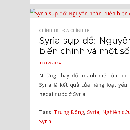
CHÍNH TRỊ⠀
ĐỊA CHÍNH TRỊ⠀
Syria sụp đổ: Nguyê
biến chính và một s
POSTED
11/12/2024
ON
Những thay đổi mạnh mẽ của tình 
Syria là kết quả của hàng loạt yếu
ngoài nước ở Syria.
Tags:
Trung Đông
,
Syria
,
Nghiên cứu
Syria