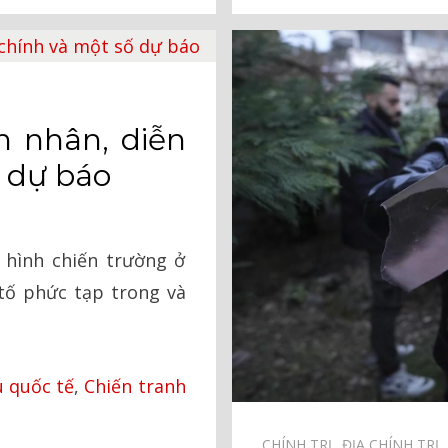
n nhân, diễn
ố dự báo
hình chiến trường ở
 tố phức tạp trong và
 quốc tế
,
Chiến tranh
CHÍNH TRỊ⠀
ĐỊA CHÍNH TRỊ