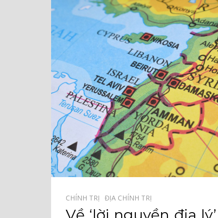
CHÍNH TRỊ⠀
ĐỊA CHÍNH TRỊ⠀
Về ‘lời nguyền địa l