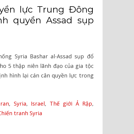
yền lực Trung Đông
ính quyền Assad sụp
ống Syria Bashar al-Assad sụp đổ
o 5 thập niên lãnh đạo của gia tộc
ịnh hình lại cán cân quyền lực trong
Iran
,
Syria
,
Israel
,
Thế giới Ả Rập
,
Chiến tranh Syria