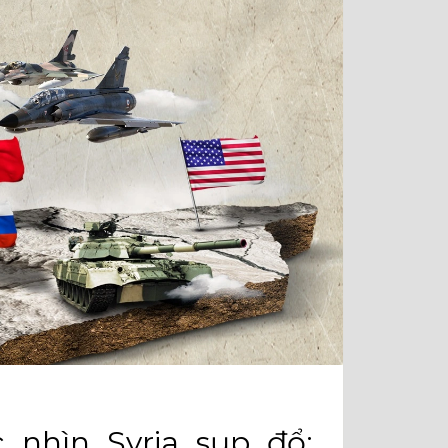
⠀
 nhìn Syria sụp đổ: