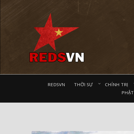
Kênh chia sẻ tri thức cộng đồng
REDSVN
THỜI SỰ⠀
CHÍNH TRỊ⠀
PHẬT