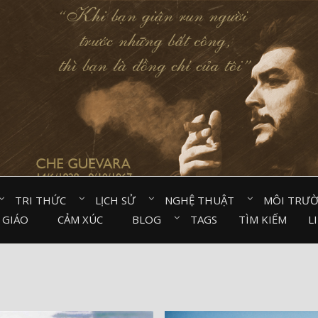
TRI THỨC⠀
LỊCH SỬ⠀
NGHỆ THUẬT⠀
MÔI TRƯ
 GIÁO⠀
CẢM XÚC⠀
BLOG⠀
TAGS
TÌM KIẾM
L