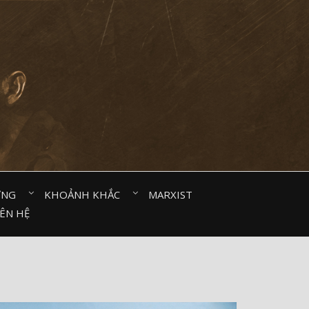
ỜNG⠀
KHOẢNH KHẮC⠀
MARXIST⠀
IÊN HỆ