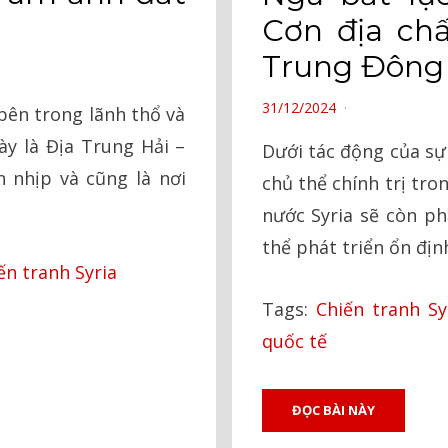
Cơn địa ch
Trung Đông
POSTED
31/12/2024
 bên trong lãnh thổ và
ON
ày là Địa Trung Hải –
Dưới tác động của sự
nhịp và cũng là nơi
chủ thể chính trị tr
…
nước Syria sẽ còn ph
thể phát triển ổn địn
ến tranh Syria
Tags:
Chiến tranh Sy
quốc tế
ĐỌC BÀI NÀY