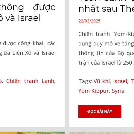
không được
nhất sau Thế
 và Israel
POSTED
22/03/2025
ON
Chiến tranh “Yom-Kip
 được công khai, các
dụng quy mô xe tăng 
iữa Liên Xô và Israel
thông tin của Bộ qu
trận của Israel là 250
ô
,
Chiến tranh Lạnh
,
Tags:
Vũ khí
,
Israel
,
T
Yom Kippur
,
Syria
ĐỌC BÀI NÀY