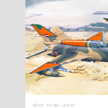
HỒ SƠ - TƯ LIỆU⠀
LỊCH SỬ⠀