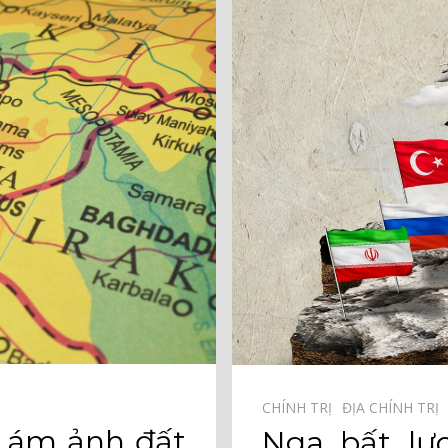
CHÍNH TRỊ⠀
ĐỊA CHÍNH TRỊ
ý’ ám ảnh đất
Nga bất lực