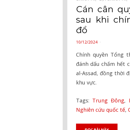
Cán cân qu
sau khi ch
đổ
POSTED
10/12/2024
ON
Chính quyền Tổng th
đánh dấu chấm hết ch
al-Assad, đồng thời đ
khu vực.
Tags:
Trung Đông
,
Nghiên cứu quốc tế
,
ĐỌC BÀI NÀY