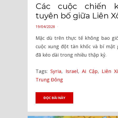
Các cuộc chiến 
tuyên bố giữa Liên Xô
POSTED
19/04/2026
ON
Mặc dù trên thực tế không bao giờ
cuộc xung đột tàn khốc và bí mật g
đã kéo dài trong nhiều thập kỷ.
Tags:
Syria
,
Israel
,
Ai Cập
,
Liên X
Trung Đông
ĐỌC BÀI NÀY