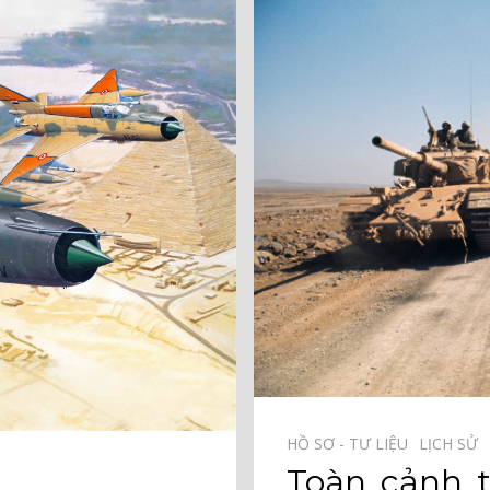
HỒ SƠ - TƯ LIỆU⠀
LỊCH SỬ⠀
Toàn cảnh t