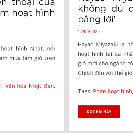
ền thoại của
không đủ đ
im hoạt hình
bằng lời’
POSTED
17/04/2025
ON
Hayao Miyazaki là 
hoạt hình Nhật, nói
hoạt hình tài ba nhấ
 làm mưa làm gió trên
gió mới cho ngành c
Ghibli đến với thế giới
i
,
Văn hóa Nhật Bản
,
Tags:
Phim hoạt hình
ĐỌC BÀI NÀY