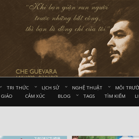
TRI THỨC⠀
LỊCH SỬ⠀
NGHỆ THUẬT⠀
MÔI TRƯ
 GIÁO⠀
CẢM XÚC⠀
BLOG⠀
TAGS
TÌM KIẾM
L