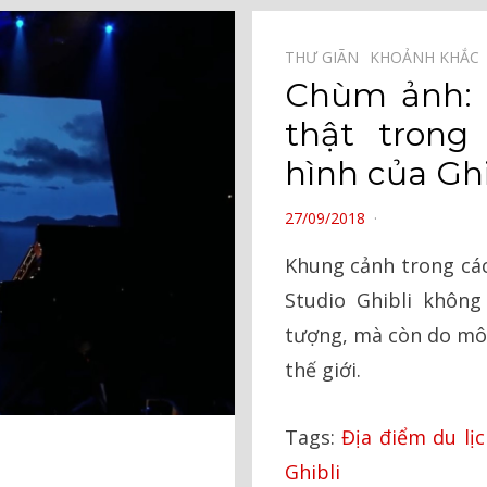
THƯ GIÃN⠀
KHOẢNH KHẮC
Chùm ảnh: 
thật trong
hình của Ghi
POSTED
27/09/2018
ON
Khung cảnh trong cá
Studio Ghibli không
tượng, mà còn do mô 
thế giới.
Tags:
Địa điểm du lịc
Ghibli