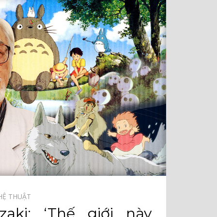
HỆ THUẬT⠀
zaki: ‘Thế giới này