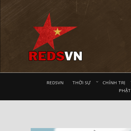
Kênh chia sẻ tri thức cộng đồng
REDSVN
THỜI SỰ⠀
CHÍNH TRỊ⠀
PHẬT