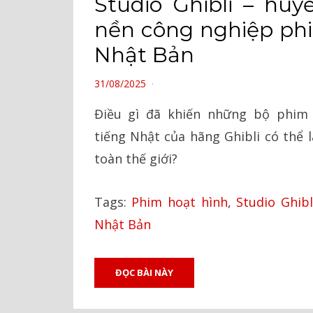
Studio Ghibli – huy
nền công nghiệp ph
Nhật Bản
POSTED
31/08/2025
ON
Điều gì đã khiến những bộ phim 
tiếng Nhật của hãng Ghibli có thể
toàn thế giới?
Tags:
Phim hoạt hình
,
Studio Ghibl
Nhật Bản
ĐỌC BÀI NÀY