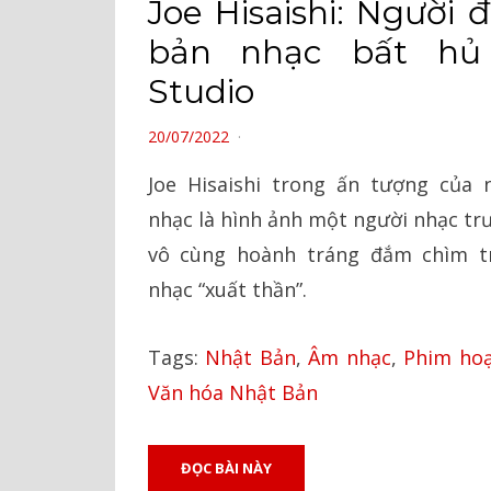
Joe Hisaishi: Người 
bản nhạc bất hủ 
Studio
POSTED
20/07/2022
ON
Joe Hisaishi trong ấn tượng của
nhạc là hình ảnh một người nhạc tr
vô cùng hoành tráng đắm chìm t
nhạc “xuất thần”.
Tags:
Nhật Bản
,
Âm nhạc
,
Phim hoạ
Văn hóa Nhật Bản
ĐỌC BÀI NÀY