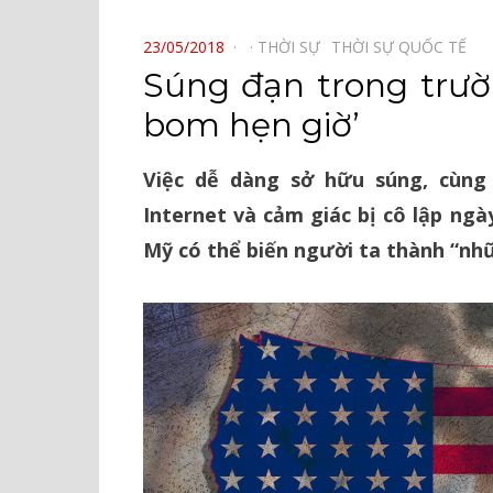
⠀
POSTED
23/05/2018
THỜI SỰ⠀
THỜI SỰ QUỐC TẾ⠀
ON
Súng đạn trong trư
bom hẹn giờ’
Việc dễ dàng sở hữu súng, cùn
Internet và cảm giác bị cô lập ngà
Mỹ có thể biến người ta thành “nh