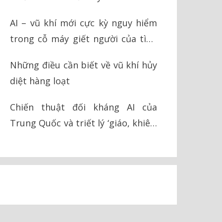
AI – vũ khí mới cực kỳ nguy hiểm
trong cỗ máy giết người của tình
báo Israel
Những điều cần biết về vũ khí hủy
diệt hàng loạt
Chiến thuật đối kháng AI của
Trung Quốc và triết lý ‘giáo, khiên’
trong chiến tranh hiện đại