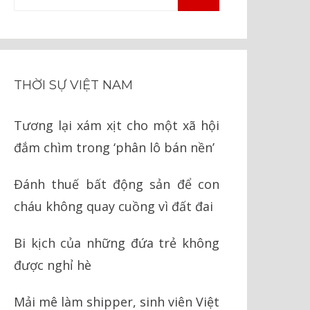
TÌM
kiếm
KIẾM
cho:
THỜI SỰ VIỆT NAM
Tương lại xám xịt cho một xã hội
đắm chìm trong ‘phân lô bán nền’
Đánh thuế bất động sản để con
cháu không quay cuồng vì đất đai
Bi kịch của những đứa trẻ không
được nghỉ hè
Mải mê làm shipper, sinh viên Việt