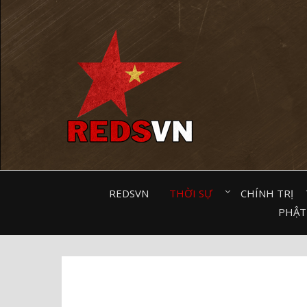
Kênh chia sẻ tri thức cộng đồng
REDSVN
THỜI SỰ⠀
CHÍNH TRỊ⠀
PHẬT