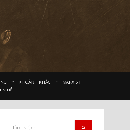
ỜNG⠀
KHOẢNH KHẮC⠀
MARXIST⠀
IÊN HỆ
Tìm