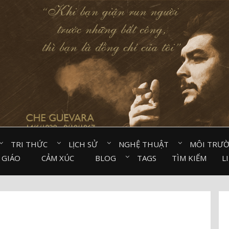
TRI THỨC⠀
LỊCH SỬ⠀
NGHỆ THUẬT⠀
MÔI TRƯ
 GIÁO⠀
CẢM XÚC⠀
BLOG⠀
TAGS
TÌM KIẾM
L