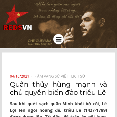
Kênh chia sẻ tri thức cộng đồng
Menu
⠀
POSTED
04/10/2021
ÂM VANG SỬ VIỆT⠀
LỊCH SỬ⠀
ON
Quân thủy hùng mạnh và
chủ quyền biển đảo triều Lê
Sau khi quét sạch quân Minh khỏi bờ cõi, Lê
Lợi lên ngôi hoàng đế, triều Lê (1427-1789)
được dựng lên. Từ đây, để trấn áp nội loạn,