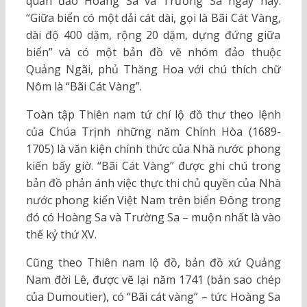
quần đảo Hoàng Sa và Trường Sa ngày nay:
“Giữa biển có một dải cát dài, gọi là Bãi Cát Vàng,
dài độ 400 dặm, rộng 20 dặm, dựng đứng giữa
biển” và có một bản đồ vẽ nhóm đảo thuộc
Quảng Ngãi, phủ Thăng Hoa với chú thích chữ
Nôm là “Bãi Cát Vàng”.
Toàn tập Thiên nam tứ chí lộ đồ thư theo lệnh
của Chúa Trịnh những năm Chính Hòa (1689-
1705) là văn kiện chính thức của Nhà nước phong
kiến bấy giờ. “Bãi Cát Vàng” được ghi chú trong
bản đồ phản ánh việc thực thi chủ quyền của Nhà
nước phong kiến Việt Nam trên biển Đông trong
đó có Hoàng Sa và Trường Sa – muộn nhất là vào
thế kỷ thứ XV.
Cũng theo Thiên nam lộ đồ, bản đồ xứ Quảng
Nam đời Lê, được vẽ lại năm 1741 (bản sao chép
của Dumoutier), có “Bãi cát vàng” – tức Hoàng Sa