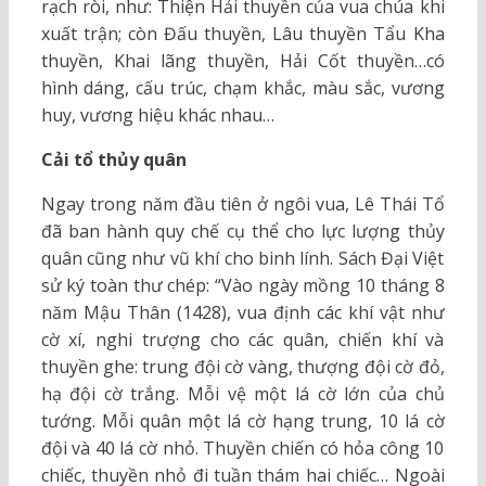
rạch ròi, như: Thiện Hải thuyền của vua chúa khi
xuất trận; còn Đấu thuyền, Lâu thuyền Tẩu Kha
thuyền, Khai lãng thuyền, Hải Cốt thuyền…có
hình dáng, cấu trúc, chạm khắc, màu sắc, vương
huy, vương hiệu khác nhau…
Cải tổ thủy quân
Ngay trong năm đầu tiên ở ngôi vua, Lê Thái Tổ
đã ban hành quy chế cụ thể cho lực lượng thủy
quân cũng như vũ khí cho binh lính. Sách Đại Việt
sử ký toàn thư chép: “Vào ngày mồng 10 tháng 8
năm Mậu Thân (1428), vua định các khí vật như
cờ xí, nghi trượng cho các quân, chiến khí và
thuyền ghe: trung đội cờ vàng, thượng đội cờ đỏ,
hạ đội cờ trắng. Mỗi vệ một lá cờ lớn của chủ
tướng. Mỗi quân một lá cờ hạng trung, 10 lá cờ
đội và 40 lá cờ nhỏ. Thuyền chiến có hỏa công 10
chiếc, thuyền nhỏ đi tuần thám hai chiếc… Ngoài