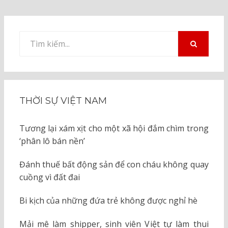
Tìm
kiếm
TÌM
KIẾM
cho:
THỜI SỰ VIỆT NAM
Tương lại xám xịt cho một xã hội đắm chìm trong
‘phân lô bán nền’
Đánh thuế bất động sản để con cháu không quay
cuồng vì đất đai
Bi kịch của những đứa trẻ không được nghỉ hè
Mải mê làm shipper, sinh viên Việt tự làm thui