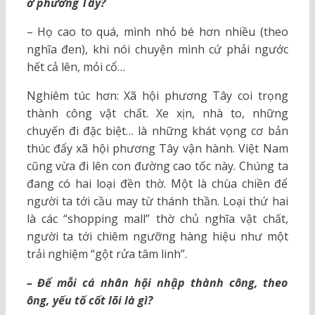
ở phương Tây?
– Họ cao to quá, mình nhỏ bé hơn nhiều (theo
nghĩa đen), khi nói chuyện mình cứ phải ngước
hết cả lên, mỏi cổ…
Nghiêm túc hơn: Xã hội phương Tây coi trọng
thành công vật chất. Xe xịn, nhà to, những
chuyến đi đặc biệt… là những khát vọng cơ bản
thúc đẩy xã hội phương Tây vận hành. Việt Nam
cũng vừa đi lên con đường cao tốc này. Chúng ta
đang có hai loại đền thờ. Một là chùa chiền để
người ta tới cầu may từ thánh thần. Loại thứ hai
là các “shopping mall” thờ chủ nghĩa vật chất,
người ta tới chiêm ngưỡng hàng hiệu như một
trải nghiệm “gột rửa tâm linh”.
– Để mỗi cá nhân hội nhập thành công, theo
ông, yếu tố cốt lõi là gì?