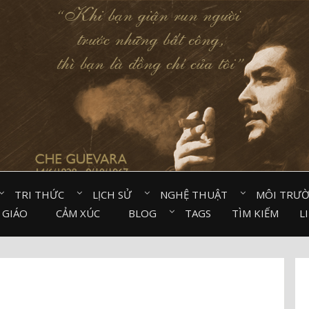
TRI THỨC⠀
LỊCH SỬ⠀
NGHỆ THUẬT⠀
MÔI TRƯ
 GIÁO⠀
CẢM XÚC⠀
BLOG⠀
TAGS
TÌM KIẾM
L