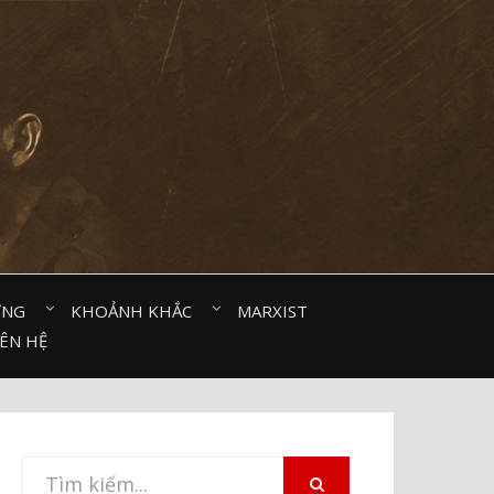
ỜNG⠀
KHOẢNH KHẮC⠀
MARXIST⠀
IÊN HỆ
Tìm