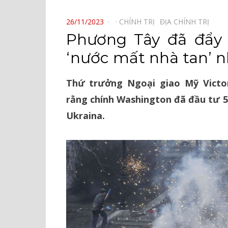
⠀
POSTED
26/11/2023
CHÍNH TRỊ⠀
ĐỊA CHÍNH TRỊ⠀
ON
Phương Tây đã đẩy
‘nước mất nhà tan’ n
Thứ trưởng Ngoại giao Mỹ Victo
rằng chính Washington đã đầu tư 5
Ukraina.