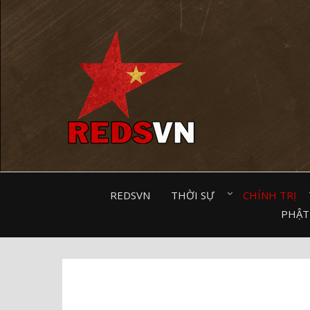
Kênh chia sẻ tri thức cộng đồng
REDSVN
THỜI SỰ⠀
CHÍNH TRỊ⠀
PHẬT