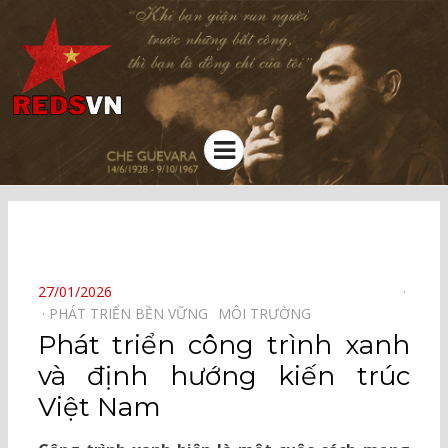
Kênh chia sẻ tri thức cộng đồng
Menu
⠀
POSTED
27/01/2026
ON
PHÁT TRIỂN BỀN VỮNG⠀
MÔI TRƯỜNG⠀
Phát triển công trình xanh
và định hướng kiến trúc
Việt Nam