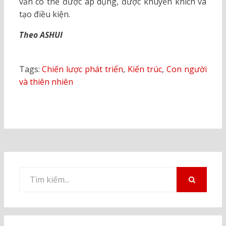
vẫn có thể được áp dụng, được khuyến khích và
tạo điều kiện.
Theo ASHUI
Tags:
Chiến lược phát triển
,
Kiến trúc
,
Con người
và thiên nhiên
Tìm
kiếm
TÌM
KIẾM
cho: