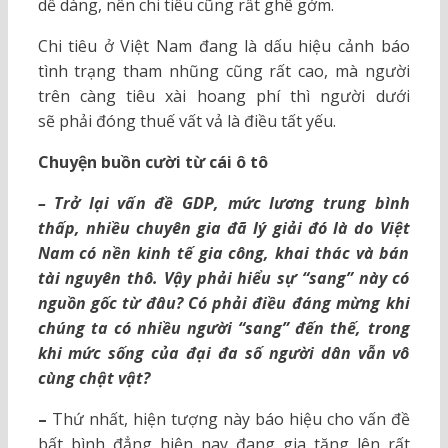
dễ dàng, nên chi tiêu cũng rất ghê gớm.
Chi tiêu ở Việt Nam đang là dấu hiệu cảnh báo
tình trạng tham nhũng cũng rất cao, mà người
trên càng tiêu xài hoang phí thì người dưới
sẽ phải đóng thuế vất vả là điều tất yếu.
Chuyện buồn cười từ cái ô tô
– Trở lại vấn đề GDP, mức lương trung bình
thấp, nhiều chuyên gia đã lý giải đó là do Việt
Nam có nền kinh tế gia công, khai thác và bán
tài nguyên thô. Vậy phải hiểu sự “sang” này có
nguồn gốc từ đâu? Có phải điều đáng mừng khi
chúng ta có nhiều người “sang” đến thế, trong
khi mức sống của đại đa số người dân vẫn vô
cùng chật vật?
–
Thứ nhất, hiện tượng này báo hiệu cho vấn đề
bất bình đẳng hiện nay đang gia tăng lên rất