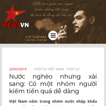
Kênh chia sẻ tri thức cộng đồng
Menu
⠀
POSTED
22/03/2019
THỜI SỰ VIỆT NAM⠀
THỜI SỰ⠀
ON
Nước nghèo nhưng xài
sang: Có một nhóm người
kiếm tiền quá dễ dàng
Việt Nam nằm trong nhóm nước nhập khẩu