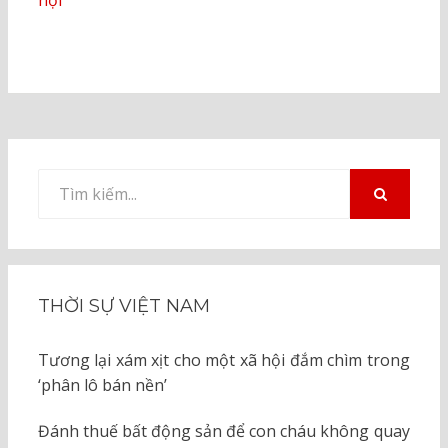
hội
Tìm
kiếm
TÌM
KIẾM
cho:
THỜI SỰ VIỆT NAM
Tương lại xám xịt cho một xã hội đắm chìm trong
‘phân lô bán nền’
Đánh thuế bất động sản để con cháu không quay