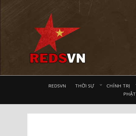
Kênh chia sẻ tri thức cộng đồng
REDSVN
THỜI SỰ⠀
CHÍNH TRỊ⠀
PHẬT