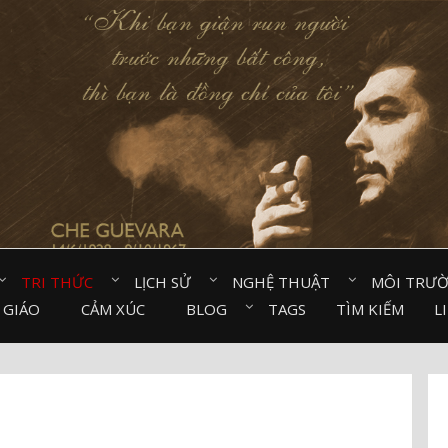
TRI THỨC⠀
LỊCH SỬ⠀
NGHỆ THUẬT⠀
MÔI TRƯ
 GIÁO⠀
CẢM XÚC⠀
BLOG⠀
TAGS
TÌM KIẾM
L