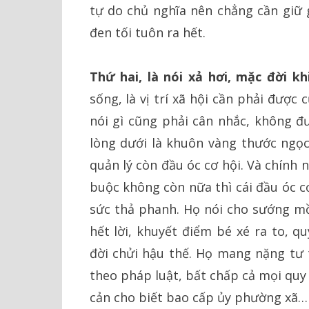
tự do chủ nghĩa nên chẳng cần giữ g
đen tối tuôn ra hết.
Thứ hai, là nói xả hơi, mặc đời kh
sống, là vị trí xã hội cần phải được
nói gì cũng phải cân nhắc, không đư
lòng dưới là khuôn vàng thước ngọc,
quản lý còn đầu óc cơ hội. Và chính
buộc không còn nữa thì cái đầu óc c
sức thả phanh. Họ nói cho sướng m
hết lời, khuyết điểm bé xé ra to, q
đời chửi hậu thế. Họ mang nặng tư
theo pháp luật, bất chấp cả mọi quy
cản cho biết bao cấp ủy phường xã…