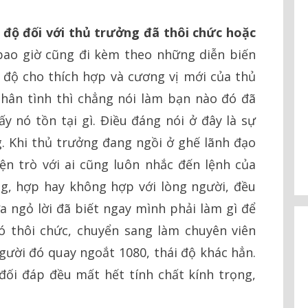
i độ đối với thủ trưởng đã thôi chức hoặc
 bao giờ cũng đi kèm theo những diễn biến
 độ cho thích hợp và cương vị mới của thủ
hân tình thì chẳng nói làm bạn nào đó đã
y nó tồn tại gì. Điều đáng nói ở đây là sự
. Khi thủ trưởng đang ngồi ở ghế lãnh đạo
ện trò với ai cũng luôn nhắc đến lệnh của
úng, hợp hay không hợp với lòng người, đều
ưa ngỏ lời đã biết ngay mình phải làm gì để
ó thôi chức, chuyển sang làm chuyên viên
gười đó quay ngoắt 1080, thái độ khác hẳn.
 đối đáp đều mất hết tính chất kính trọng,