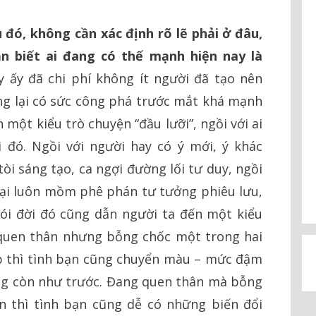
 đó, không cần xác định rõ lẽ phải ở đâu,
ần biết ai đang có thế mạnh hiện nay là
 ấy đã chi phí không ít người đã tạo nên
 lại có sức công phá trước mắt khá mạnh
 một kiểu trò chuyện “đầu lưỡi”, ngồi với ai
 đó. Ngồi với người hay có ý mới, ý khác
tòi sáng tạo, ca ngợi đường lối tư duy, ngồi
ì lại luôn mồm phê phán tư tưởng phiêu lưu,
hói đời đó cũng dẫn người ta đến một kiểu
 quen thân nhưng bỗng chốc một trong hai
ấp thì tình bạn cũng chuyển màu – mức đậm
ông còn như trước. Đang quen thân mà bỗng
n thì tình bạn cũng dễ có những biến đổi