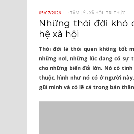
⠀
POSTED
05/07/2026
TÂM LÝ - XÃ HỘI⠀
TRI THỨC⠀
ON
Những thói đời khó 
hệ xã hội
Thói đời là thói quen không tốt 
những nơi, những lúc đang có sự t
cho những biến đổi lớn. Nó có tín
thuộc, hình như nó có ở người này,
gũi mình và có lẽ cả trong bản thân