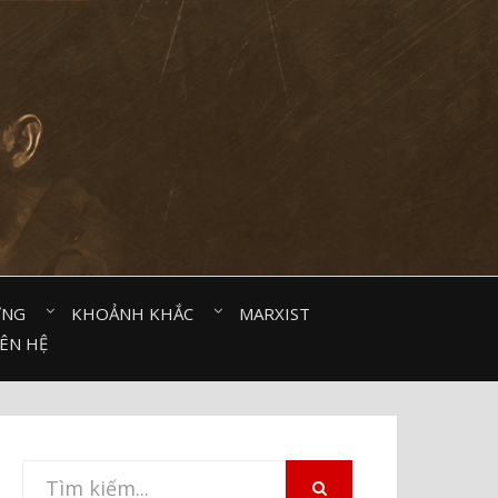
ỜNG⠀
KHOẢNH KHẮC⠀
MARXIST⠀
IÊN HỆ
Tìm