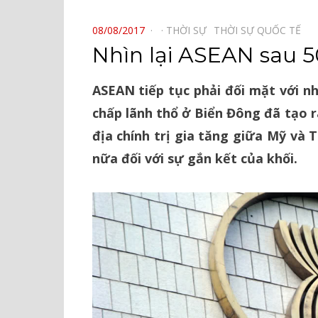
⠀
POSTED
08/08/2017
THỜI SỰ⠀
THỜI SỰ QUỐC TẾ⠀
ON
Nhìn lại ASEAN sau 
ASEAN tiếp tục phải đối mặt với n
chấp lãnh thổ ở Biển Đông đã tạo r
địa chính trị gia tăng giữa Mỹ và
nữa đối với sự gắn kết của khối.