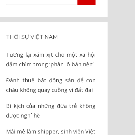
TÌM
kiếm
KIẾM
cho:
THỜI SỰ VIỆT NAM
Tương lại xám xịt cho một xã hội
đắm chìm trong ‘phân lô bán nền’
Đánh thuế bất động sản để con
cháu không quay cuồng vì đất đai
Bi kịch của những đứa trẻ không
được nghỉ hè
Mải mê làm shipper, sinh viên Việt