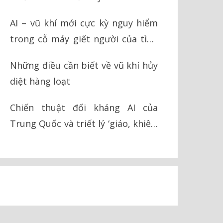
AI – vũ khí mới cực kỳ nguy hiểm
trong cỗ máy giết người của tình
báo Israel
Những điều cần biết về vũ khí hủy
diệt hàng loạt
Chiến thuật đối kháng AI của
Trung Quốc và triết lý ‘giáo, khiên’
trong chiến tranh hiện đại