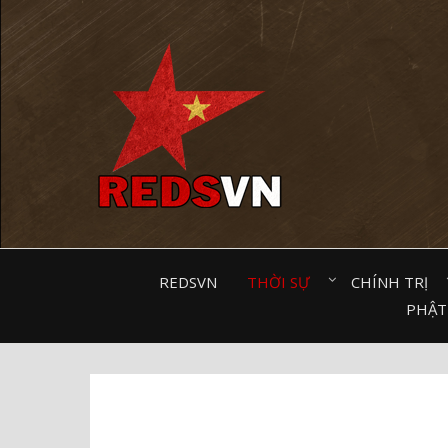
Kênh chia sẻ tri thức cộng đồng
REDSVN
THỜI SỰ⠀
CHÍNH TRỊ⠀
PHẬT