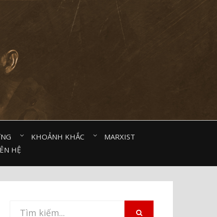
ỜNG⠀
KHOẢNH KHẮC⠀
MARXIST⠀
IÊN HỆ
Tìm