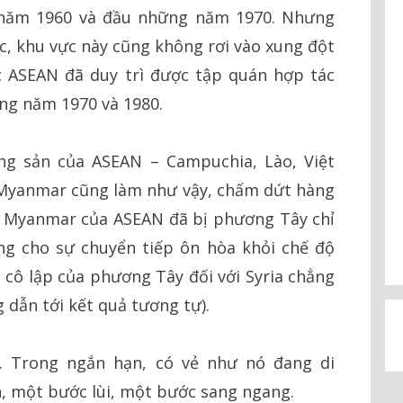
 năm 1960 và đầu những năm 1970. Nhưng
úc, khu vực này cũng không rơi vào xung đột
c ASEAN đã duy trì được tập quán hợp tác
ng năm 1970 và 1980.
ng sản của ASEAN – Campuchia, Lào, Việt
 Myanmar cũng làm như vậy, chấm dứt hàng
út Myanmar của ASEAN đã bị phương Tây chỉ
ng cho sự chuyển tiếp ôn hòa khỏi chế độ
h cô lập của phương Tây đối với Syria chẳng
 dẫn tới kết quả tương tự).
. Trong ngắn hạn, có vẻ như nó đang di
n, một bước lùi, một bước sang ngang.