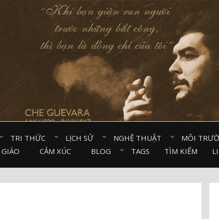
TRI THỨC⠀
LỊCH SỬ⠀
NGHỆ THUẬT⠀
MÔI TRƯ
 GIÁO⠀
CẢM XÚC⠀
BLOG⠀
TAGS
TÌM KIẾM
L