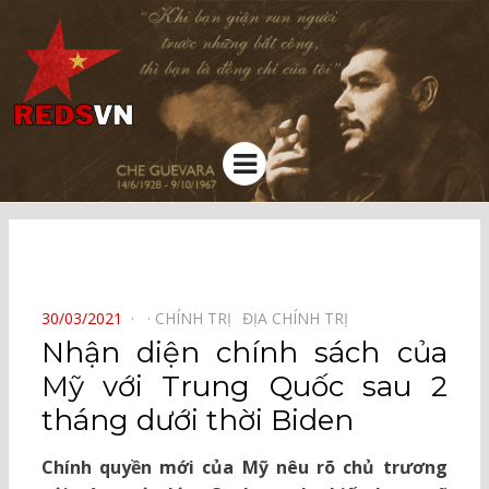
Kênh chia sẻ tri thức cộng đồng
Menu
⠀
POSTED
30/03/2021
CHÍNH TRỊ⠀
ĐỊA CHÍNH TRỊ⠀
ON
Nhận diện chính sách của
Mỹ với Trung Quốc sau 2
tháng dưới thời Biden
Chính quyền mới của Mỹ nêu rõ chủ trương