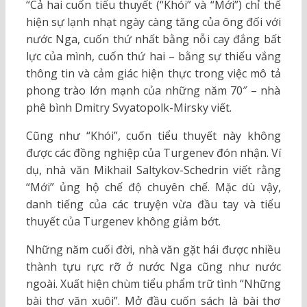
“Cả hai cuốn tiểu thuyết (“Khói” và “Mới”) chỉ thể
hiện sự lạnh nhạt ngày càng tăng của ông đối với
nước Nga, cuốn thứ nhất bằng nỗi cay đắng bất
lực của mình, cuốn thứ hai – bằng sự thiếu vắng
thông tin và cảm giác hiện thực trong việc mô tả
phong trào lớn mạnh của những năm 70″ – nhà
phê bình Dmitry Svyatopolk-Mirsky viết.
Cũng như “Khói”, cuốn tiểu thuyết này không
được các đồng nghiệp của Turgenev đón nhận. Ví
dụ, nhà văn Mikhail Saltykov-Schedrin viết rằng
“Mới” ủng hộ chế độ chuyên chế. Mặc dù vậy,
danh tiếng của các truyện vừa đầu tay và tiểu
thuyết của Turgenev không giảm bớt.
Những năm cuối đời, nhà văn gặt hái được nhiều
thành tựu rực rỡ ở nước Nga cũng như nước
ngoài. Xuất hiện chùm tiểu phẩm trữ tình “Những
bài thơ văn xuôi”. Mở đầu cuốn sách là bài thơ