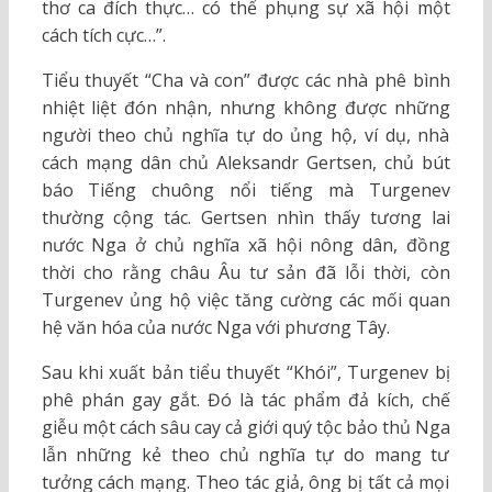
thơ ca đích thực… có thể phụng sự xã hội một
cách tích cực…”.
Tiểu thuyết “Cha và con” được các nhà phê bình
nhiệt liệt đón nhận, nhưng không được những
người theo chủ nghĩa tự do ủng hộ, ví dụ, nhà
cách mạng dân chủ Aleksandr Gertsen, chủ bút
báo Tiếng chuông nổi tiếng mà Turgenev
thường cộng tác. Gertsen nhìn thấy tương lai
nước Nga ở chủ nghĩa xã hội nông dân, đồng
thời cho rằng châu Âu tư sản đã lỗi thời, còn
Turgenev ủng hộ việc tăng cường các mối quan
hệ văn hóa của nước Nga với phương Tây.
Sau khi xuất bản tiểu thuyết “Khói”, Turgenev bị
phê phán gay gắt. Đó là tác phẩm đả kích, chế
giễu một cách sâu cay cả giới quý tộc bảo thủ Nga
lẫn những kẻ theo chủ nghĩa tự do mang tư
tưởng cách mạng. Theo tác giả, ông bị tất cả mọi