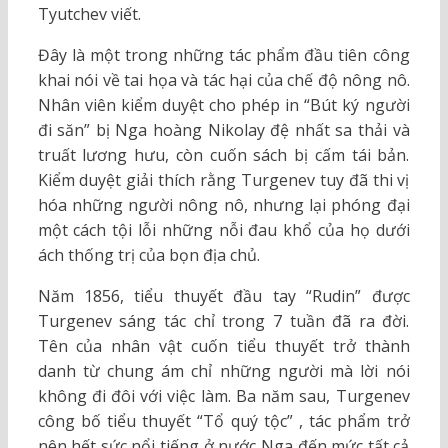
Tyutchev viết.
Đây là một trong những tác phẩm đầu tiên công
khai nói về tai họa và tác hại của chế độ nông nô.
Nhân viên kiểm duyệt cho phép in “Bút ký người
đi săn” bị Nga hoàng Nikolay đệ nhất sa thải và
truất lương hưu, còn cuốn sách bị cấm tái bản.
Kiểm duyệt giải thích rằng Turgenev tuy đã thi vị
hóa những người nông nô, nhưng lại phóng đại
một cách tội lỗi những nỗi đau khổ của họ dưới
ách thống trị của bọn địa chủ.
Năm 1856, tiểu thuyết đầu tay “Rudin” được
Turgenev sáng tác chỉ trong 7 tuần đã ra đời.
Tên của nhân vật cuốn tiểu thuyết trở thành
danh từ chung ám chỉ những người mà lời nói
không đi đôi với việc làm. Ba năm sau, Turgenev
công bố tiểu thuyết “Tổ quý tộc” , tác phẩm trở
nên hết sức nổi tiếng ở nước Nga đến mức tất cả