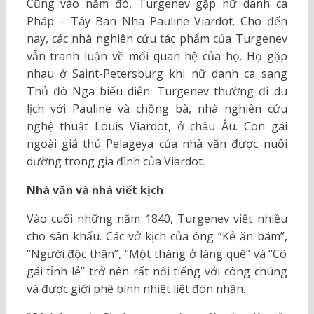
Cũng vào năm đó, Turgenev gặp nữ danh ca
Pháp – Tây Ban Nha Pauline Viardot. Cho đến
nay, các nhà nghiên cứu tác phẩm của Turgenev
vẫn tranh luận về mối quan hệ của họ. Họ gặp
nhau ở Saint-Petersburg khi nữ danh ca sang
Thủ đô Nga biểu diễn. Turgenev thường đi du
lịch với Pauline và chồng bà, nhà nghiên cứu
nghệ thuật Louis Viardot, ở châu Âu. Con gái
ngoài giá thú Pelageya của nhà văn được nuôi
dưỡng trong gia đình của Viardot.
Nhà văn và nhà viết kịch
Vào cuối những năm 1840, Turgenev viết nhiều
cho sân khấu. Các vở kịch của ông “Kẻ ăn bám”,
“Người độc thân”, “Một tháng ở làng quê” và “Cô
gái tỉnh lẻ” trở nên rất nổi tiếng với công chúng
và được giới phê bình nhiệt liệt đón nhận.