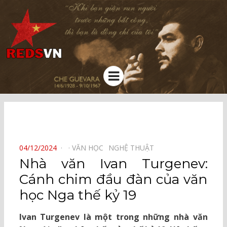
Kênh chia sẻ tri thức cộng đồng
Menu
⠀
POSTED
04/12/2024
VĂN HỌC⠀
NGHỆ THUẬT⠀
ON
Nhà văn Ivan Turgenev:
Cánh chim đầu đàn của văn
học Nga thế kỷ 19
Ivan Turgenev là một trong những nhà văn