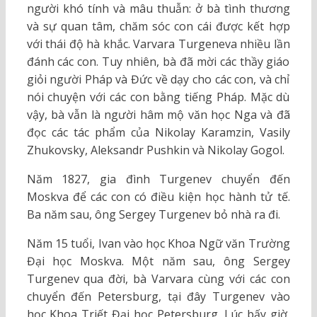
người khó tính và mâu thuẫn: ở bà tình thương
và sự quan tâm, chăm sóc con cái được kết hợp
với thái độ hà khắc. Varvara Turgeneva nhiều lần
đánh các con. Tuy nhiên, bà đã mời các thầy giáo
giỏi người Pháp và Đức về dạy cho các con, và chỉ
nói chuyện với các con bằng tiếng Pháp. Mặc dù
vậy, bà vẫn là người hâm mộ văn học Nga và đã
đọc các tác phẩm của Nikolay Karamzin, Vasily
Zhukovsky, Aleksandr Pushkin và Nikolay Gogol.
Năm 1827, gia đình Turgenev chuyển đến
Moskva để các con có điều kiện học hành tử tế.
Ba năm sau, ông Sergey Turgenev bỏ nhà ra đi.
Năm 15 tuổi, Ivan vào học Khoa Ngữ văn Trường
Đại học Moskva. Một năm sau, ông Sergey
Turgenev qua đời, bà Varvara cùng với các con
chuyển đến Petersburg, tại đây Turgenev vào
học Khoa Triết Đại học Petersburg. Lúc bấy giờ,