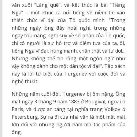
văn xuôi “Làng quê”, và kết thúc là bài “Tiếng
Nga” – một khúc ca nổi tiếng về niềm tin vào
thiên chức vĩ đại của Tổ quốc mình: “Trong
những ngày lòng đầy hoài nghi, trong những
ngày trĩu nặng nghĩ suy về số phận của Tổ quốc,
chỉ có người là sự hỗ trợ và điểm tựa của ta, ôi,
tiếng Nga vĩ đại, hùng mạnh, chân thật và tự do!…
Nhưng không thể tin rằng một ngôn ngữ như
vậy không dành cho một dân tộc vĩ đại!”. Tập sách
này là lời từ biệt của Turgenev với cuộc đời và
nghệ thuật.
Những năm cuối đời, Turgenev bị ốm nặng. Ông
mất ngày 3 tháng 9 năm 1883 ở Bougival, ngoại ô
Paris, và được an táng tại nghĩa trang Volkov ở
Petersburg. Sự ra đi của nhà văn là một mất mát
lớn đối với những người hâm mộ tác phẩm của
ông.