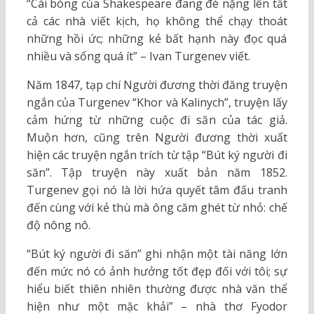
“Cái bóng của Shakespeare đang đè nặng lên tất
cả các nhà viết kịch, họ không thể chạy thoát
những hồi ức; những kẻ bất hạnh này đọc quá
nhiều và sống quá ít” – Ivan Turgenev viết.
Năm 1847, tạp chí Người đương thời đăng truyện
ngắn của Turgenev “Khor và Kalinych”, truyện lấy
cảm hứng từ những cuộc đi săn của tác giả.
Muộn hơn, cũng trên Người đương thời xuất
hiện các truyện ngắn trích từ tập “Bút ký người đi
săn”. Tập truyện này xuất bản năm 1852.
Turgenev gọi nó là lời hứa quyết tâm đấu tranh
đến cùng với kẻ thù mà ông căm ghét từ nhỏ: chế
độ nông nô.
“Bút ký người đi săn” ghi nhận một tài năng lớn
đến mức nó có ảnh hưởng tốt đẹp đối với tôi; sự
hiểu biết thiên nhiên thường được nhà văn thể
hiện như một mặc khải” – nhà thơ Fyodor