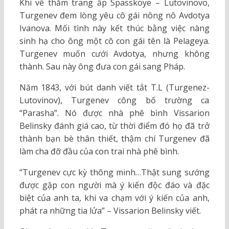
Khi về thăm trang ấp Spasskoye – Lutovinovo,
Turgenev đem lòng yêu cô gái nông nô Avdotya
Ivanova. Mối tình này kết thúc bằng việc nàng
sinh hạ cho ông một cô con gái tên là Pelageya.
Turgenev muốn cưới Avdotya, nhưng không
thành. Sau này ông đưa con gái sang Pháp.
Năm 1843, với bút danh viết tắt T.L (Turgenez-
Lutovinov), Turgenev công bố trường ca
“Parasha”. Nó được nhà phê bình Vissarion
Belinsky đánh giá cao, từ thời điểm đó họ đã trở
thành bạn bè thân thiết, thậm chí Turgenev đã
làm cha đỡ đầu của con trai nhà phê bình.
“Turgenev cực kỳ thông minh…Thật sung sướng
được gặp con người mà ý kiến độc đáo và đặc
biệt của anh ta, khi va chạm với ý kiến của anh,
phát ra những tia lửa” – Vissarion Belinsky viết.