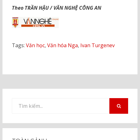
Theo TRẦN HẬU / VĂN NGHỆ CÔNG AN
Tags:
Văn học
,
Văn hóa Nga
,
Ivan Turgenev
Tìm
kiếm
TÌM
KIẾM
cho: