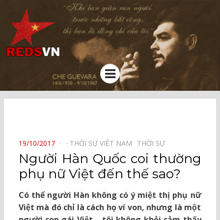
Kênh chia sẻ tri thức cộng đồng
Menu
⠀
POSTED
19/10/2017
THỜI SỰ VIỆT NAM⠀
THỜI SỰ⠀
ON
Người Hàn Quốc coi thường
phụ nữ Việt đến thế sao?
Có thể người Hàn không có ý miệt thị phụ nữ
Việt mà đó chỉ là cách họ ví von, nhưng là một
người con gái Việt – tôi không khỏi cảm thấy