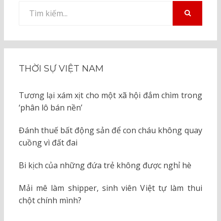
Tìm
kiếm
TÌM
KIẾM
cho:
THỜI SỰ VIỆT NAM
Tương lại xám xịt cho một xã hội đắm chìm trong
‘phân lô bán nền’
Đánh thuế bất động sản để con cháu không quay
cuồng vì đất đai
Bi kịch của những đứa trẻ không được nghỉ hè
Mải mê làm shipper, sinh viên Việt tự làm thui
chột chính mình?