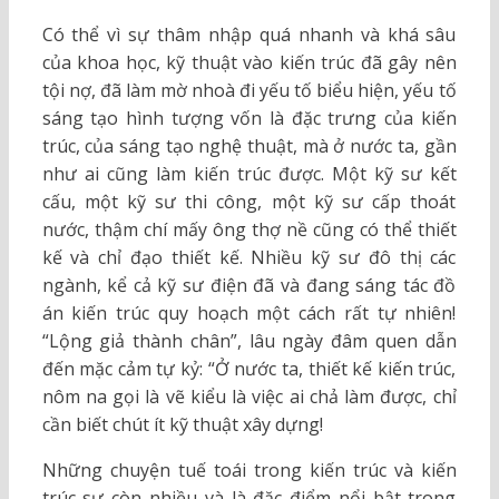
Có thể vì sự thâm nhập quá nhanh và khá sâu
của khoa học, kỹ thuật vào kiến trúc đã gây nên
tội nợ, đã làm mờ nhoà đi yếu tố biểu hiện, yếu tố
sáng tạo hình tượng vốn là đặc trưng của kiến
trúc, của sáng tạo nghệ thuật, mà ở nước ta, gần
như ai cũng làm kiến trúc được. Một kỹ sư kết
cấu, một kỹ sư thi công, một kỹ sư cấp thoát
nước, thậm chí mấy ông thợ nề cũng có thể thiết
kế và chỉ đạo thiết kế. Nhiều kỹ sư đô thị các
ngành, kể cả kỹ sư điện đã và đang sáng tác đồ
án kiến trúc quy hoạch một cách rất tự nhiên!
“Lộng giả thành chân”, lâu ngày đâm quen dẫn
đến mặc cảm tự kỷ: “Ở nước ta, thiết kế kiến trúc,
nôm na gọi là vẽ kiểu là việc ai chả làm được, chỉ
cần biết chút ít kỹ thuật xây dựng!
Những chuyện tuế toái trong kiến trúc và kiến
trúc sư còn nhiều và là đặc điểm nổi bật trong