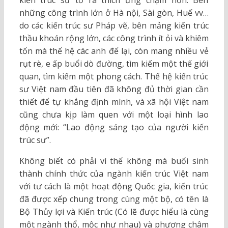
kiến trúc sư tỏ ra thích ứng chậm hơn. Bên
những công trình lớn ở Hà nội, Sài gòn, Huế vv…
do các kiến trúc sư Pháp vẽ, bên mảng kiến trúc
thầu khoán rộng lớn, các công trình ít ỏi và khiêm
tốn mà thế hệ các anh để lại, còn mang nhiều vẻ
rụt rè, e ấp buổi dò đường, tìm kiếm một thế giới
quan, tìm kiếm một phong cách. Thế hệ kiến trúc
sư Việt nam đầu tiên đã không đủ thời gian cần
thiết để tự khẳng định mình, và xã hội Việt nam
cũng chưa kịp làm quen với một loại hình lao
động mới: “Lao động sáng tạo của người kiến
trúc sư”.
Không biết có phải vì thế không mà buổi sinh
thành chính thức của ngành kiến trúc Việt nam
với tư cách là một hoạt động Quốc gia, kiến trúc
đã được xếp chung trong cùng một bộ, có tên là
Bộ Thủy lợi và Kiến trúc (Có lẽ được hiểu là cùng
một ngành thổ, mộc như nhau) và phương châm