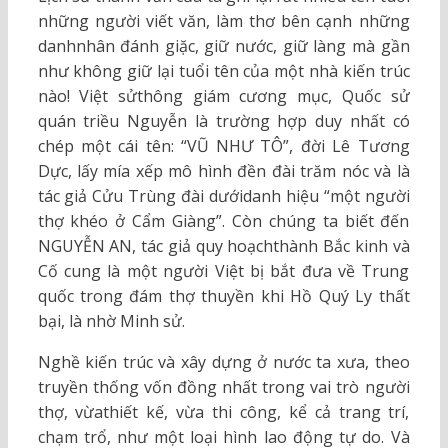
những người viết văn, làm thơ bên cạnh những
danhnhân đánh giặc, giữ nước, giữ làng mà gần
như không giữ lại tuổi tên của một nhà kiến trúc
nào! Việt sửthông giám cương mục, Quốc sử
quán triều Nguyễn là trường hợp duy nhất có
chép một cái tên: “VŨ NHƯ TÔ”, đời Lê Tương
Dực, lấy mía xếp mô hình đền đài trăm nóc và là
tác giả Cửu Trùng đài dướidanh hiệu “một người
thợ khéo ở Cẩm Giàng”. Còn chúng ta biết đến
NGUYỄN AN, tác giả quy hoạchthành Bắc kinh và
Cố cung là một người Việt bị bắt đưa về Trung
quốc trong đám thợ thuyền khi Hồ Quý Ly thất
bại, là nhờ Minh sử.
Nghề kiến trúc và xây dựng ở nước ta xưa, theo
truyền thống vốn đồng nhất trong vai trò người
thợ, vừathiết kế, vừa thi công, kể cả trang trí,
chạm trổ, như một loại hình lao động tự do. Và